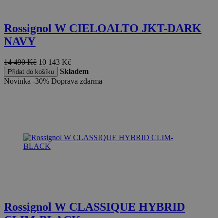
přík
udrž
přih
stav
Rossignol W CIELOALTO JKT-DARK
uživa
strá
NAVY
VISITOR_PRIVACY_METADATA
5 měsíců
Tent
YouTube
4 týdny
cooki
.youtube.com
14 490
Kč
10 143
Kč
k uk
Skladem
souh
Přidat do košíku
uživa
Novinka
-30%
Doprava zdarma
volb
souk
jejic
inter
web
Zazn
údaj
souh
návš
různ
zása
ochr
osob
údaj
nast
které 
že je
pref
Rossignol W CLASSIQUE HYBRID
budo
budo