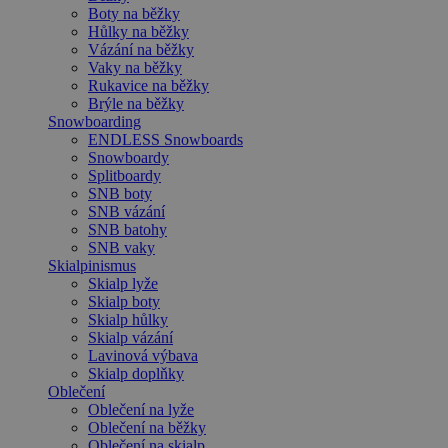
Boty na běžky
Hůlky na běžky
Vázání na běžky
Vaky na běžky
Rukavice na běžky
Brýle na běžky
Snowboarding
ENDLESS Snowboards
Snowboardy
Splitboardy
SNB boty
SNB vázání
SNB batohy
SNB vaky
Skialpinismus
Skialp lyže
Skialp boty
Skialp hůlky
Skialp vázání
Lavinová výbava
Skialp doplňky
Oblečení
Oblečení na lyže
Oblečení na běžky
Oblečení na skialp