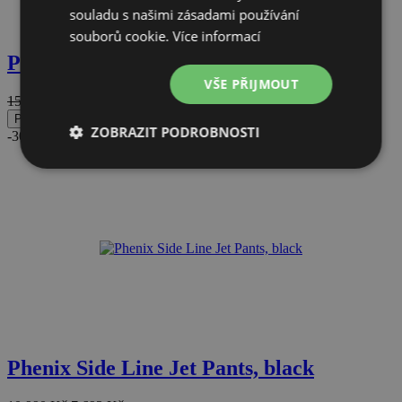
souladu s našimi zásadami používání
souborů cookie.
Více informací
Phenix Elegant Snow Jacket, white
VŠE PŘIJMOUT
15 890
Kč
11 123
Kč
Skladem
Přidat do košíku
ZOBRAZIT PODROBNOSTI
-30%
Doprava zdarma
Nezbytně
Výkonové
Soubory
nutné
soubory
cílení
soubory
Funkční soubory
Nezařazené
soubory
Phenix Side Line Jet Pants, black