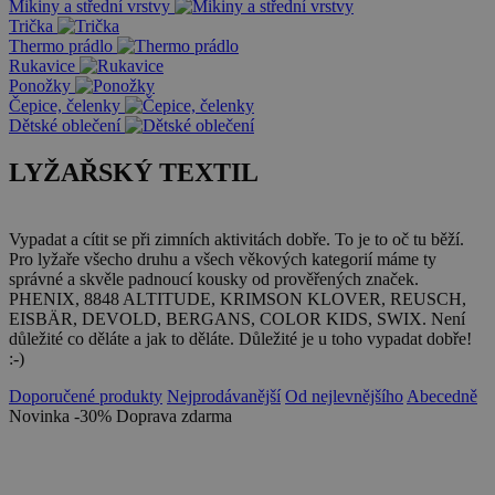
Mikiny a střední vrstvy
Trička
Thermo prádlo
Rukavice
Ponožky
Čepice, čelenky
Dětské oblečení
LYŽAŘSKÝ TEXTIL
Vypadat a cítit se při zimních aktivitách dobře. To je to oč tu běží.
Pro lyžaře všecho druhu a všech věkových kategorií máme ty
správné a skvěle padnoucí kousky od prověřených značek.
PHENIX, 8848 ALTITUDE, KRIMSON KLOVER, REUSCH,
EISBÄR, DEVOLD, BERGANS, COLOR KIDS, SWIX. Není
důležité co děláte a jak to děláte. Důležité je u toho vypadat dobře!
:-)
Doporučené produkty
Nejprodávanější
Od nejlevnějšího
Abecedně
Novinka
-30%
Doprava zdarma