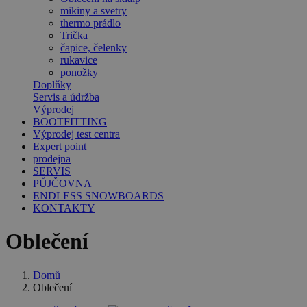
mikiny a svetry
thermo prádlo
Trička
čapice, čelenky
rukavice
ponožky
Doplňky
Servis a údržba
Výprodej
BOOTFITTING
Výprodej test centra
Expert point
prodejna
SERVIS
PŮJČOVNA
ENDLESS SNOWBOARDS
KONTAKTY
Oblečení
Domů
Oblečení