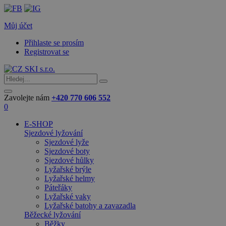
Můj účet
Přihlaste se prosím
Registrovat se
Zavolejte nám
+420 770 606 552
0
E-SHOP
Sjezdové lyžování
Sjezdové lyže
Sjezdové boty
Sjezdové hůlky
Lyžařské brýle
Lyžařské helmy
Páteřáky
Lyžařské vaky
Lyžařské batohy a zavazadla
Běžecké lyžování
Běžky