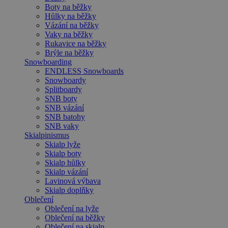
Boty na běžky
Hůlky na běžky
Vázání na běžky
Vaky na běžky
Rukavice na běžky
Brýle na běžky
Snowboarding
ENDLESS Snowboards
Snowboardy
Splitboardy
SNB boty
SNB vázání
SNB batohy
SNB vaky
Skialpinismus
Skialp lyže
Skialp boty
Skialp hůlky
Skialp vázání
Lavinová výbava
Skialp doplňky
Oblečení
Oblečení na lyže
Oblečení na běžky
Oblečení na skialp