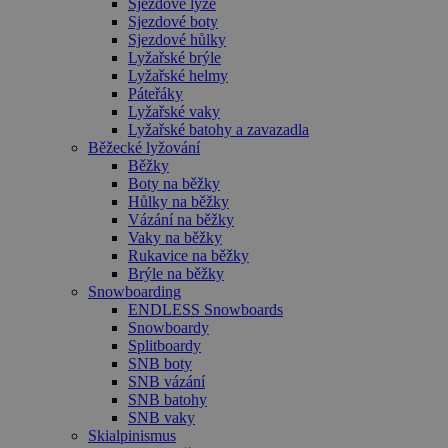
Sjezdové lyže
používá
Sjezdové boty
služba
Cookie-
Sjezdové hůlky
Script.com k
Lyžařské brýle
zapamatován
Lyžařské helmy
předvoleb
Páteřáky
souhlasu se
soubory
Lyžařské vaky
cookie
Lyžařské batohy a zavazadla
návštěvníků.
Běžecké lyžování
Je nutné, aby
banner
Běžky
cookie
Boty na běžky
Cookie-
Hůlky na běžky
Script.com
Vázání na běžky
fungoval
správně.
Vaky na běžky
Rukavice na běžky
udid
.czski.cz
4 týdny 2
Tento cookie
Brýle na běžky
dny
se používá k
jedinečné
Snowboarding
identifikaci
ENDLESS Snowboards
zařízení, kter
Snowboardy
mají přístup 
Splitboardy
webové
stránce, aby
SNB boty
sledovala
SNB vázání
používání a
SNB batohy
zlepšila
uživatelskou
SNB vaky
zkušenost.
Skialpinismus