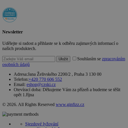
o používání
jejich
webových
stránek.
PHPSESSID
2 týdny
Toto je
PHP.net
univerzální
www.czski.cz
identifikátor
Newsletter
používaný k
udržování
proměnných
Udělejte si radost a přihlaste se k odběru zajimavých informací o
relací
našich produktech.
uživatelů.
Obvykle se
jedná o
Souhlasím se
zpracováním
Uložit
náhodně
osobních údajů
vygenerovan
číslo, jeho
Adresa:
Jana Želivského 2200/2 , Praha 3 130 00
použití může
být specifické
Telefon:
+420 770 606 552
pro daný
Email:
eshop@czski.cz
web, ale
Otevírací doba:
Děkujeme Vám za přízeň a budeme se těšit
dobrým
příkladem je
opět 1.října
udržování
přihlášeného
© 2026. All Rights Reserved
www.ginfizz.cz
stavu
uživatele mez
stránkami.
CookieScriptConsent
4 týdny 2
Tento soubor
CookieScript
Sjezdové lyžování
dny
cookie
www.czski.cz