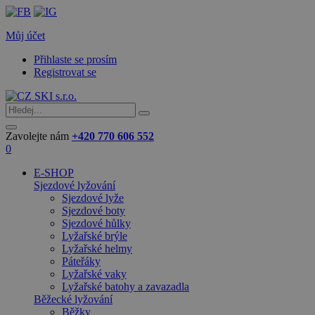
Můj účet
Přihlaste se prosím
Registrovat se
Zavolejte nám
+420 770 606 552
0
E-SHOP
Sjezdové lyžování
Sjezdové lyže
Sjezdové boty
Sjezdové hůlky
Lyžařské brýle
Lyžařské helmy
Páteřáky
Lyžařské vaky
Lyžařské batohy a zavazadla
Běžecké lyžování
Běžky