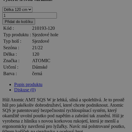
Přidat do košíku
Kód :
210193-120
Typ produktu :
Sjezdové hole
Typ holí :
Sjezdové
Sezóna :
21/22
Délka :
120
Značka :
ATOMIC
Určení :
Dámské
Barva :
černá
Popis produktu
Diskuse (0)
Hůl Atomic AMT SQS W je lehká, silná a spolehlivá. Je to prostě
hůl pro jakékoliv dobrodružství, které chcete podniknout. Atomic
SQS je patentovaný bezpečnostní rychloupínací systém, který
okamžitě uvolní poutko pod napětím a zabrání tak zranění. Hůl je
vyrobena z hliníku s novou korkovou rukojetí, která je menší a
ergonomicky navržená pro lyžařky. Navíc má polstrované poutko,
60mm košíček na sjezdovku a ocelový hrot.