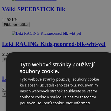
Völkl SPEEDSTICK Blk
1 192
Kč
Přidat do košíku
Leki RACING Kids,neonred-blk-wht-yel
512
Kč
Přidat do košíku
Tyto webové stránky používají
soubory cookie.
Leki RACING Kids,neonred-blk-wht-yel
Tyto webové stránky používají soubory cookie
ke zlepšení uživatelského zážitku. Používáním
512
Kč
našich webových stránek souhlasíte se všemi
Přidat do košíku
soubory cookie v souladu s našimi zásadami
používání souborů cookie.
Více informací