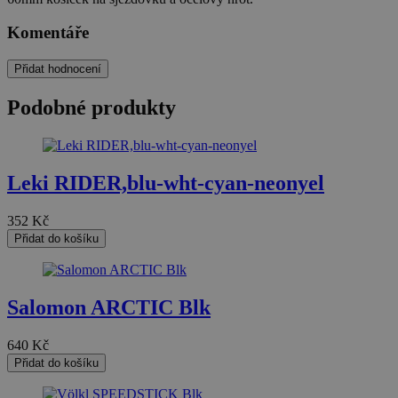
Komentáře
Přidat hodnocení
Podobné produkty
Leki RIDER,blu-wht-cyan-neonyel
352
Kč
Přidat do košíku
Salomon ARCTIC Blk
640
Kč
Přidat do košíku