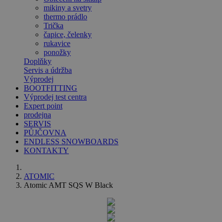
mikiny a svetry
thermo prádlo
Trička
čapice, čelenky
rukavice
ponožky
Doplňky
Servis a údržba
Výprodej
BOOTFITTING
Výprodej test centra
Expert point
prodejna
SERVIS
PŮJČOVNA
ENDLESS SNOWBOARDS
KONTAKTY
ATOMIC
Atomic AMT SQS W Black