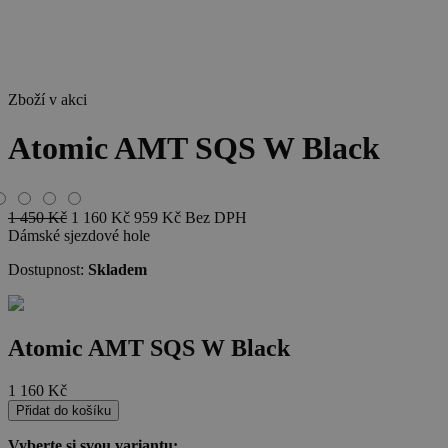
Zboží v akci
Atomic AMT SQS W Black
1 450
Kč
1 160
Kč
959
Kč
Bez DPH
Dámské sjezdové hole
Dostupnost:
Skladem
Atomic AMT SQS W Black
1 160
Kč
Přidat do košíku
Vyberte si svou variantu: