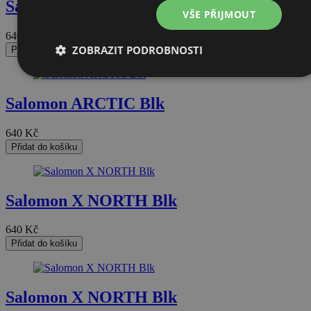
Salomon ARCTIC Blk
VŠE PŘIJMOUT
640
Kč
ZOBRAZIT PODROBNOSTI
Přidat do košíku
Nezbytně
Výkonové
Soubory
Funkční
nutné
soubory
cílení
soubory
Salomon ARCTIC Blk
soubory
640
Kč
Přidat do košíku
Nezařazené soubory
Salomon X NORTH Blk
640
Kč
Přidat do košíku
Nezbytně nutné soubory
Výkonové soubory
Soubory cílení
Funkční soubory
Nezařazené soubory
Salomon X NORTH Blk