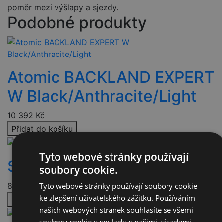
poměr mezi výšlapy a sjezdy.
Podobné produkty
Atomic BACKLAND EXPERT
W Black/Anthracite/Light
10 392
Kč
Přidat do košíku
Tyto webové stránky používají
Scarpa Gea 4.0
soubory cookie.
Tyto webové stránky používají soubory cookie
8 874
Kč
ke zlepšení uživatelského zážitku. Používáním
Přidat do košíku
našich webových stránek souhlasíte se všemi
soubory cookie v souladu s našimi zásadami