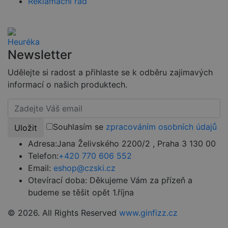
Reklamační řád
uživatele mez
stránkami.
CookieScriptConsent
4 týdny 2
Tento soubor
CookieScript
dny
cookie
www.czski.cz
používá
služba
Newsletter
Cookie-
Script.com k
zapamatován
Udělejte si radost a přihlaste se k odběru zajimavých
předvoleb
informací o našich produktech.
souhlasu se
soubory
cookie
návštěvníků.
Je nutné, aby
banner
Souhlasím se
zpracováním osobních údajů
cookie
Uložit
Cookie-
Script.com
Adresa:
Jana Želivského 2200/2 , Praha 3 130 00
fungoval
Telefon:
+420 770 606 552
správně.
Email:
eshop@czski.cz
udid
.czski.cz
4 týdny 2
Tento cookie
dny
se používá k
Otevírací doba:
Děkujeme Vám za přízeň a
jedinečné
identifikaci
budeme se těšit opět 1.října
zařízení, která
mají přístup k
© 2026. All Rights Reserved
www.ginfizz.cz
webové
stránce, aby
sledovala