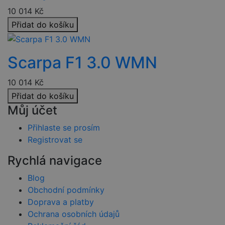
pro web
Google Privacy
10 014
Kč
přínosné, aby
Policy
bylo možné
Přidat do košíku
podávat
platné zprávy
o používání
jejich
webových
Scarpa F1 3.0 WMN
stránek.
PHPSESSID
2 týdny
Toto je
PHP.net
10 014
Kč
univerzální
www.czski.cz
identifikátor
Přidat do košíku
používaný k
udržování
Můj účet
proměnných
relací
uživatelů.
Přihlaste se prosím
Obvykle se
jedná o
Registrovat se
náhodně
vygenerovan
Rychlá navigace
číslo, jeho
použití může
být specifické
Blog
pro daný
web, ale
Obchodní podmínky
dobrým
Doprava a platby
příkladem je
udržování
Ochrana osobních údajů
přihlášeného
stavu