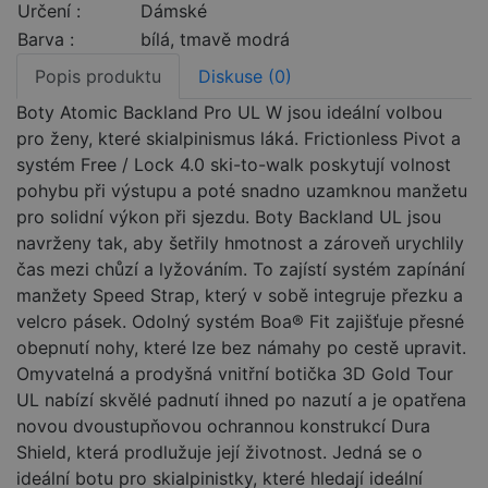
Určení :
Dámské
Barva :
bílá, tmavě modrá
Popis produktu
Diskuse (0)
Boty Atomic Backland Pro UL W jsou ideální volbou
pro ženy, které skialpinismus láká. Frictionless Pivot a
systém Free / Lock 4.0 ski-to-walk poskytují volnost
pohybu při výstupu a poté snadno uzamknou manžetu
pro solidní výkon při sjezdu. Boty Backland UL jsou
navrženy tak, aby šetřily hmotnost a zároveň urychlily
čas mezi chůzí a lyžováním. To zajístí systém zapínání
manžety Speed Strap, který v sobě integruje přezku a
velcro pásek. Odolný systém Boa® Fit zajišťuje přesné
obepnutí nohy, které lze bez námahy po cestě upravit.
Omyvatelná a prodyšná vnitřní botička 3D Gold Tour
UL nabízí skvělé padnutí ihned po nazutí a je opatřena
novou dvoustupňovou ochrannou konstrukcí Dura
Shield, která prodlužuje její životnost. Jedná se o
ideální botu pro skialpinistky, které hledají ideální