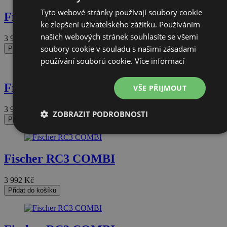
Tyto webové stránky používají soubory cookie
Fischer RC3 COMBI
ke zlepšení uživatelského zážitku. Používáním
našich webových stránek souhlasíte se všemi
3 992
Kč
soubory cookie v souladu s našimi zásadami
Přidat do košíku
používání souborů cookie.
Více informací
Fischer RC3 COMBI
VŠE PŘIJMOUT
3 992
Kč
ZOBRAZIT PODROBNOSTI
Přidat do košíku
Nezbytně
Výkonové
Soubory
Funkční
nutné
soubory
cílení
soubory
soubory
Fischer RC3 COMBI
3 992
Kč
Nezařazené soubory
Přidat do košíku