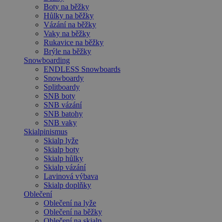
Boty na běžky
Hůlky na běžky
Vázání na běžky
Vaky na běžky
Rukavice na běžky
Brýle na běžky
Snowboarding
ENDLESS Snowboards
Snowboardy
Splitboardy
SNB boty
SNB vázání
SNB batohy
SNB vaky
Skialpinismus
Skialp lyže
Skialp boty
Skialp hůlky
Skialp vázání
Lavinová výbava
Skialp doplňky
Oblečení
Oblečení na lyže
Oblečení na běžky
Oblečení na skialp