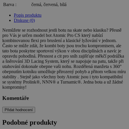
Barva :
černá, červená, bílá
Popis produktu
Diskuse (0)
Nemůžete se rozhodnout jestli botu na skate nebo klasiku? Přesně
pro Vás je určen model bot Atomic Pro CS který nabízí
kombinovanou flexi pro bruslení a klasické lyžování v jednom.
Často se může zdát, že kombi boty jsou trochu kompromisem, ale
tato bota poskytne sportovní výkon v obou disciplínách a navíc je
opravdu pohodlná. Přesnost a cit pro sníh zajišťuje měkčí podrážka
a šněrování 3D Lacing System, který se napojuje na patu, takže při
utahování dokonale obepne vaši nohu. Rozdělená manžeta s 360°
obepnutím kotníku umožňuje přirozený pohyb a přitom velkou míru
stability . Stejně jako všechny boty Atomic jsou i tyto kompatibilní
se systémy Prolink®, NNN® a Turnamic®. Jedna bota a už žádné
kompromisy!
Komentáře
Přidat hodnocení
Podobné produkty