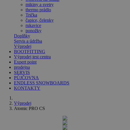
mikiny a svetry
thermo prádlo
Trička
čapice, čelenky
rukavice
ponožky
Doplňky
Servis a údržba
Výprodej
BOOTFITTING
Výprodej test centra
Expert point
prodejna
SERVIS
PŮJČOVNA
ENDLESS SNOWBOARDS
KONTAKTY
Výprodej
Atomic PRO CS