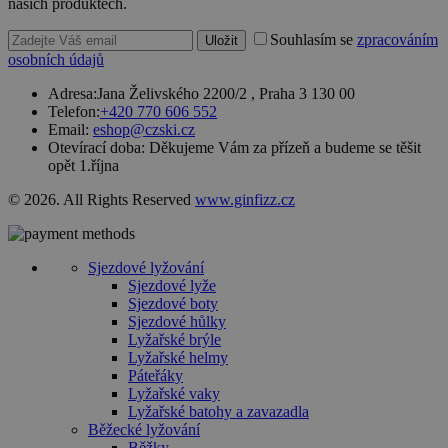
našich produktech.
web, ale
dobrým
příkladem je
Souhlasím se
zpracováním
Uložit
udržování
osobních údajů
přihlášeného
stavu
uživatele mez
Adresa:
Jana Želivského 2200/2 , Praha 3 130 00
stránkami.
Telefon:
+420 770 606 552
Email:
eshop@czski.cz
CookieScriptConsent
4 týdny 2
Tento soubor
CookieScript
Otevírací doba:
Děkujeme Vám za přízeň a budeme se těšit
dny
cookie
www.czski.cz
používá
opět 1.října
služba
Cookie-
© 2026. All Rights Reserved
www.ginfizz.cz
Script.com k
zapamatován
předvoleb
souhlasu se
soubory
Sjezdové lyžování
cookie
Sjezdové lyže
návštěvníků.
Je nutné, aby
Sjezdové boty
banner
Sjezdové hůlky
cookie
Lyžařské brýle
Cookie-
Lyžařské helmy
Script.com
fungoval
Páteřáky
správně.
Lyžařské vaky
Lyžařské batohy a zavazadla
udid
.czski.cz
4 týdny 2
Tento cookie
dny
se používá k
Běžecké lyžování
jedinečné
Běžky