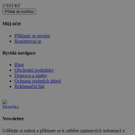
__cf_bm
29 minut
Tento soubor
Cloudflare
2 933
Kč
57 sekund
cookie se
Inc.
používá k
.heureka.cz
Přidat do košíku
rozlišení mezi
lidmi a
roboty. To je
Google Privacy
Můj účet
pro web
Policy
přínosné, ab
bylo možné
Přihlaste se prosím
podávat
Registrovat se
platné zprávy
o používání
jejich
Rychlá navigace
webových
stránek.
Blog
PHPSESSID
2 týdny
Toto je
PHP.net
Obchodní podmínky
univerzální
www.czski.cz
Doprava a platby
identifikátor
Ochrana osobních údajů
používaný k
Reklamační řád
udržování
proměnných
relací
uživatelů.
Obvykle se
jedná o
náhodně
vygenerovan
Newsletter
číslo, jeho
použití může
být specifické
Udělejte si radost a přihlaste se k odběru zajimavých informací o
pro daný