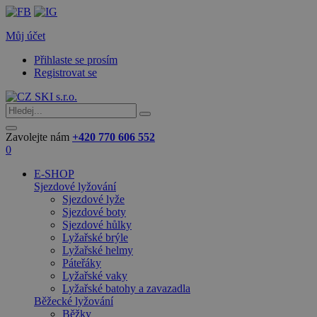
Můj účet
Přihlaste se prosím
Registrovat se
Zavolejte nám
+420 770 606 552
0
E-SHOP
Sjezdové lyžování
Sjezdové lyže
Sjezdové boty
Sjezdové hůlky
Lyžařské brýle
Lyžařské helmy
Páteřáky
Lyžařské vaky
Lyžařské batohy a zavazadla
Běžecké lyžování
Běžky