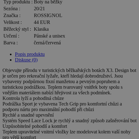
Typ produktu :
Boty na běžky
Sezóna :
20/21
Značka :
ROSSIGNOL
Velikost :
44 EUR
Běžecký styl :
Klasika
Určení :
Pánské a unisex
Barva :
černá/červená
Popis produktu
Diskuse (0)
Objevujte přírodu v turistických běžkařských botách X3. Design bot
je určen pro rekreační lyžaře, kteří hledají dobrodružství. Jsou
vybaveny podpůrnou fixní manžetou a pevným popruhem a
turistickou podrážkou. Teplem tvarovaný vnitřek boty spolu s
vnějším materiálem nabízí hřejivost za všech podmínek.
Kontrola lyží a pohodlná chůze
Podrážka Sport je vybavena Tech Grip pro komfortní chůzi a
podporu nártu pro maximální pohodlí při chůzi
Rychlé a snadné upevnění
Systém Speed Lace Lock je rychlý a snadný způsob zašněrování bot
Uzpůsobitelné pohodlí a komfort
Teplem upravitelné vnitrní vložky lze modelovat kolem vaší nohy
pro větší komfort