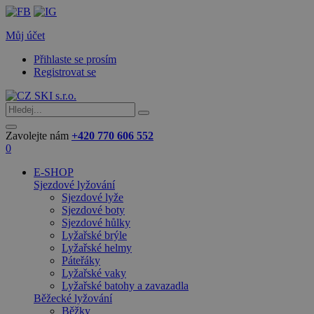
Můj účet
Přihlaste se prosím
Registrovat se
Zavolejte nám
+420 770 606 552
0
E-SHOP
Sjezdové lyžování
Sjezdové lyže
Sjezdové boty
Sjezdové hůlky
Lyžařské brýle
Lyžařské helmy
Páteřáky
Lyžařské vaky
Lyžařské batohy a zavazadla
Běžecké lyžování
Běžky