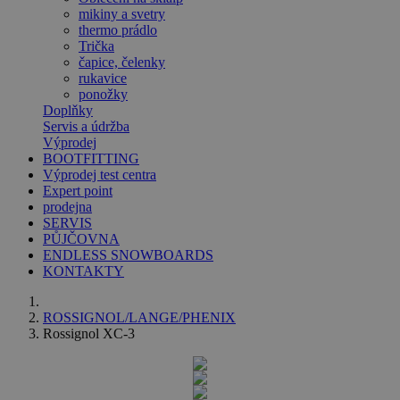
mikiny a svetry
thermo prádlo
Trička
čapice, čelenky
rukavice
ponožky
Doplňky
Servis a údržba
Výprodej
BOOTFITTING
Výprodej test centra
Expert point
prodejna
SERVIS
PŮJČOVNA
ENDLESS SNOWBOARDS
KONTAKTY
ROSSIGNOL/LANGE/PHENIX
Rossignol XC-3