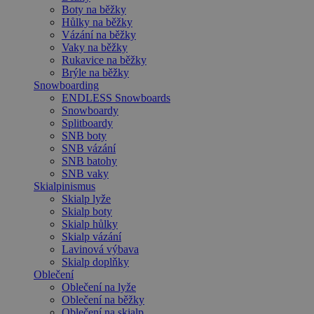
Boty na běžky
Hůlky na běžky
Vázání na běžky
Vaky na běžky
Rukavice na běžky
Brýle na běžky
Snowboarding
ENDLESS Snowboards
Snowboardy
Splitboardy
SNB boty
SNB vázání
SNB batohy
SNB vaky
Skialpinismus
Skialp lyže
Skialp boty
Skialp hůlky
Skialp vázání
Lavinová výbava
Skialp doplňky
Oblečení
Oblečení na lyže
Oblečení na běžky
Oblečení na skialp