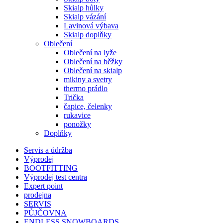
Skialp hůlky
Skialp vázání
Lavinová výbava
Skialp doplňky
Oblečení
Oblečení na lyže
Oblečení na běžky
Oblečení na skialp
mikiny a svetry
thermo prádlo
Trička
čapice, čelenky
rukavice
ponožky
Doplňky
Servis a údržba
Výprodej
BOOTFITTING
Výprodej test centra
Expert point
prodejna
SERVIS
PŮJČOVNA
ENDLESS SNOWBOARDS