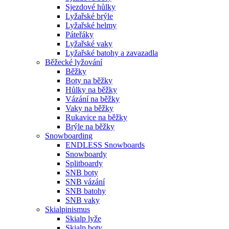
Sjezdové hůlky
Lyžařské brýle
Lyžařské helmy
Páteřáky
Lyžařské vaky
Lyžařské batohy a zavazadla
Běžecké lyžování
Běžky
Boty na běžky
Hůlky na běžky
Vázání na běžky
Vaky na běžky
Rukavice na běžky
Brýle na běžky
Snowboarding
ENDLESS Snowboards
Snowboardy
Splitboardy
SNB boty
SNB vázání
SNB batohy
SNB vaky
Skialpinismus
Skialp lyže
Skialp boty