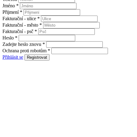
Jméno
*
Přijmení
*
Fakturační - ulice
*
Fakturační - město
*
Fakturační - psč
*
Heslo
*
Zadejte heslo znovu
*
Ochrana proti robotům
*
Přihlásit se