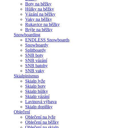
Boty na běžky
Hůlky na běžky
Vázání na běžky
Vaky na běžky
Rukavice na běžky
Brýle na běžky
Snowboarding
ENDLESS Snowboards
Snowboardy
Splitboardy
SNB boty
SNB vázání
SNB batohy
SNB vaky
Skialpinismus
Skialp lyže
Skialp boty
Skialp hůlky
Skialp vázání
Lavinová výbava
Skialp doplňky
Oblečení
Oblečení na lyže
Oblečení na běžky
Oblečení na skialp