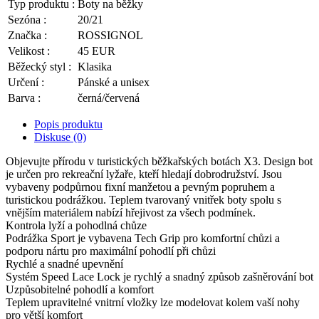
Typ produktu :
Boty na běžky
Sezóna :
20/21
Značka :
ROSSIGNOL
Velikost :
45 EUR
Běžecký styl :
Klasika
Určení :
Pánské a unisex
Barva :
černá/červená
Popis produktu
Diskuse (0)
Objevujte přírodu v turistických běžkařských botách X3. Design bot
je určen pro rekreační lyžaře, kteří hledají dobrodružství. Jsou
vybaveny podpůrnou fixní manžetou a pevným popruhem a
turistickou podrážkou. Teplem tvarovaný vnitřek boty spolu s
vnějším materiálem nabízí hřejivost za všech podmínek.
Kontrola lyží a pohodlná chůze
Podrážka Sport je vybavena Tech Grip pro komfortní chůzi a
podporu nártu pro maximální pohodlí při chůzi
Rychlé a snadné upevnění
Systém Speed Lace Lock je rychlý a snadný způsob zašněrování bot
Uzpůsobitelné pohodlí a komfort
Teplem upravitelné vnitrní vložky lze modelovat kolem vaší nohy
pro větší komfort