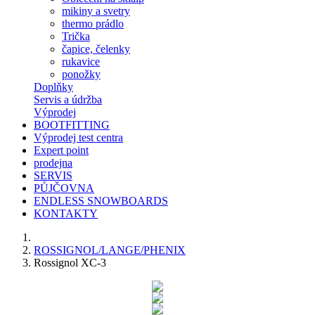
mikiny a svetry
thermo prádlo
Trička
čapice, čelenky
rukavice
ponožky
Doplňky
Servis a údržba
Výprodej
BOOTFITTING
Výprodej test centra
Expert point
prodejna
SERVIS
PŮJČOVNA
ENDLESS SNOWBOARDS
KONTAKTY
ROSSIGNOL/LANGE/PHENIX
Rossignol XC-3