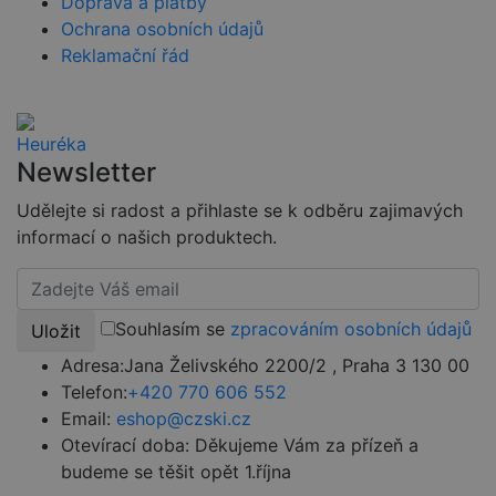
Doprava a platby
přihlášeného
stavu
Ochrana osobních údajů
uživatele mez
Reklamační řád
stránkami.
CookieScriptConsent
4 týdny 2
Tento soubor
CookieScript
dny
cookie
www.czski.cz
používá
služba
Cookie-
Script.com k
Newsletter
zapamatován
předvoleb
Udělejte si radost a přihlaste se k odběru zajimavých
souhlasu se
soubory
informací o našich produktech.
cookie
návštěvníků.
Je nutné, aby
banner
cookie
Cookie-
Souhlasím se
zpracováním osobních údajů
Uložit
Script.com
fungoval
Adresa:
Jana Želivského 2200/2 , Praha 3 130 00
správně.
Telefon:
+420 770 606 552
udid
.czski.cz
4 týdny 2
Tento cookie
dny
se používá k
Email:
eshop@czski.cz
jedinečné
Otevírací doba:
Děkujeme Vám za přízeň a
identifikaci
zařízení, která
budeme se těšit opět 1.října
mají přístup k
webové