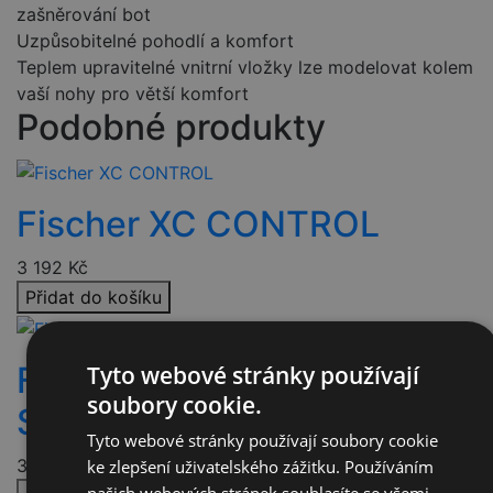
zašněrování bot
Uzpůsobitelné pohodlí a komfort
Teplem upravitelné vnitrní vložky lze modelovat kolem
vaší nohy pro větší komfort
Podobné produkty
Fischer XC CONTROL
3 192
Kč
Přidat do košíku
Fischer XC CONTROL My
Tyto webové stránky používají
soubory cookie.
Style
Tyto webové stránky používají soubory cookie
3 192
Kč
ke zlepšení uživatelského zážitku. Používáním