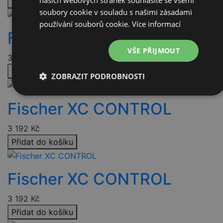
našich webových stránek souhlasíte se všemi
Přidat do košíku
soubory cookie v souladu s našimi zásadami
používání souborů cookie.
Více informací
Fischer XC CONTROL
VŠE PŘIJMOUT
3 192
Kč
Přidat do košíku
ZOBRAZIT PODROBNOSTI
Nezbytně
Výkonové
Soubory
Fischer XC CONTROL
nutné
soubory
cílení
soubory
3 192
Kč
Přidat do košíku
Funkční soubory
Nezařazené
soubory
Fischer XC CONTROL
3 192
Kč
Přidat do košíku