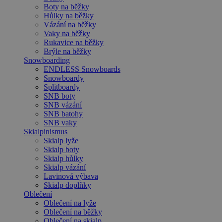
Boty na běžky
Hůlky na běžky
Vázání na běžky
Vaky na běžky
Rukavice na běžky
Brýle na běžky
Snowboarding
ENDLESS Snowboards
Snowboardy
Splitboardy
SNB boty
SNB vázání
SNB batohy
SNB vaky
Skialpinismus
Skialp lyže
Skialp boty
Skialp hůlky
Skialp vázání
Lavinová výbava
Skialp doplňky
Oblečení
Oblečení na lyže
Oblečení na běžky
Oblečení na skialp