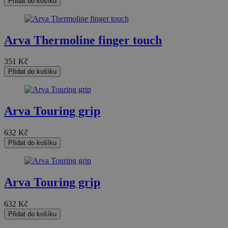
Přidat do košíku
nutné
soubory
cílení
soubory
soubory
Arva Thermoline finger touch
Nezařazené soubory
351
Kč
Přidat do košíku
Arva Touring grip
Nezbytně nutné soubory
Výkonové soubory
632
Kč
Soubory cílení
Funkční soubory
Přidat do košíku
Nezařazené soubory
Nezbytně nutné soubory cookie umožňují základní funkce
webových stránek, jako je přihlášení uživatele a správa
Arva Touring grip
účtu. Webové stránky nelze bez nezbytně nutných
souborů cookie správně používat.
632
Kč
Provider
/
Název
Vyprší
Popis
Přidat do košíku
Doména