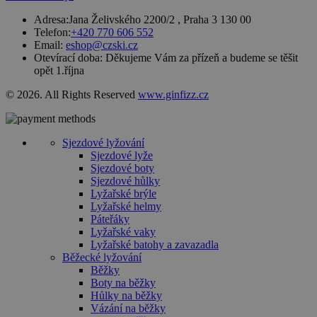
udržování
proměnných
Adresa:
Jana Želivského 2200/2 , Praha 3 130 00
relací
Telefon:
+420 770 606 552
uživatelů.
Email:
eshop@czski.cz
Obvykle se
jedná o
Otevírací doba:
Děkujeme Vám za přízeň a budeme se těšit
náhodně
opět 1.října
vygenerovan
číslo, jeho
© 2026. All Rights Reserved
www.ginfizz.cz
použití může
být specifické
pro daný
web, ale
dobrým
Sjezdové lyžování
příkladem je
udržování
Sjezdové lyže
přihlášeného
Sjezdové boty
stavu
Sjezdové hůlky
uživatele mez
Lyžařské brýle
stránkami.
Lyžařské helmy
CookieScriptConsent
4 týdny 2
Tento soubor
CookieScript
Páteřáky
dny
cookie
www.czski.cz
Lyžařské vaky
používá
Lyžařské batohy a zavazadla
služba
Cookie-
Běžecké lyžování
Script.com k
Běžky
zapamatován
Boty na běžky
předvoleb
souhlasu se
Hůlky na běžky
soubory
Vázání na běžky
cookie