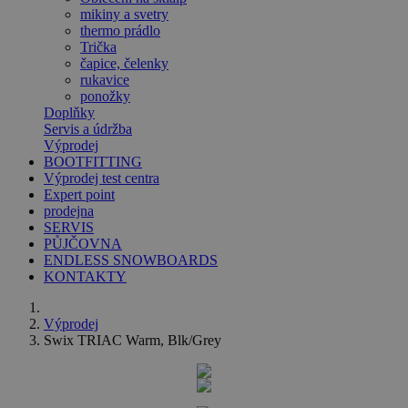
mikiny a svetry
thermo prádlo
Trička
čapice, čelenky
rukavice
ponožky
Doplňky
Servis a údržba
Výprodej
BOOTFITTING
Výprodej test centra
Expert point
prodejna
SERVIS
PŮJČOVNA
ENDLESS SNOWBOARDS
KONTAKTY
Výprodej
Swix TRIAC Warm, Blk/Grey