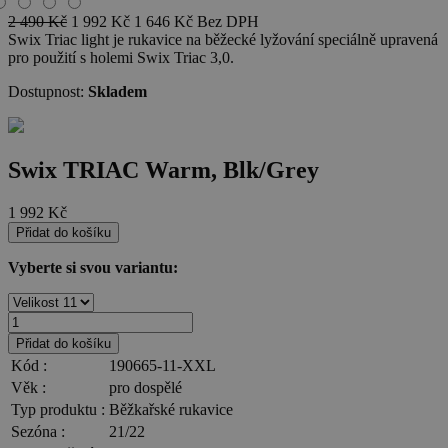
2 490
Kč
1 992
Kč
1 646
Kč
Bez DPH
Swix Triac light je rukavice na běžecké lyžování speciálně upravená
pro použití s holemi Swix Triac 3,0.
Dostupnost:
Skladem
Swix TRIAC Warm, Blk/Grey
1 992
Kč
Přidat do košíku
Vyberte si svou variantu:
Přidat do košíku
Kód :
190665-11-XXL
Věk :
pro dospělé
Typ produktu :
Běžkařské rukavice
Sezóna :
21/22