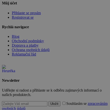
nette-samesite
www.czski.cz
Zavřením
Tento soubor
Můj účet
prohlížeče
cookie
používá web
k detekci zda
Přihlaste se prosím
požadavek
Registrovat se
přichází ze
stejné
(sub)domény
Rychlá navigace
a je iniciován
kliknutím na
odkaz.
Blog
Obchodní podmínky
__cf_bm
29 minut
Tento soubor
Cloudflare
Doprava a platby
57 sekund
cookie se
Inc.
Ochrana osobních údajů
používá k
.heureka.cz
rozlišení mezi
Reklamační řád
lidmi a
roboty. To je
Google Privacy
pro web
Policy
přínosné, ab
bylo možné
podávat
platné zprávy
Newsletter
o používání
jejich
webových
Udělejte si radost a přihlaste se k odběru zajimavých informací o
stránek.
našich produktech.
PHPSESSID
2 týdny
Toto je
PHP.net
univerzální
www.czski.cz
Souhlasím se
zpracováním
Uložit
identifikátor
osobních údajů
používaný k