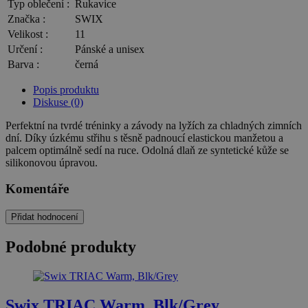
Typ oblečení :
Rukavice
Značka :
SWIX
Velikost :
11
Určení :
Pánské a unisex
Barva :
černá
Popis produktu
Diskuse (0)
Perfektní na tvrdé tréninky a závody na lyžích za chladných zimních
dní. Díky úzkému střihu s těsně padnoucí elastickou manžetou a
palcem optimálně sedí na ruce. Odolná dlaň ze syntetické kůže se
silikonovou úpravou.
Komentáře
Přidat hodnocení
Podobné produkty
Swix TRIAC Warm, Blk/Grey