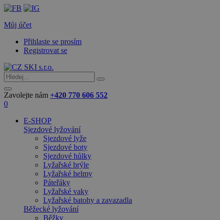
Můj účet
Přihlaste se prosím
Registrovat se
Zavolejte nám
+420 770 606 552
0
E-SHOP
Sjezdové lyžování
Sjezdové lyže
Sjezdové boty
Sjezdové hůlky
Lyžařské brýle
Lyžařské helmy
Páteřáky
Lyžařské vaky
Lyžařské batohy a zavazadla
Běžecké lyžování
Běžky