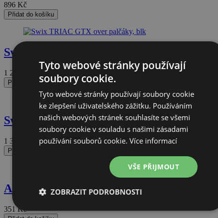
896
Kč
Přidat do košíku
Swix TRIAC GTX over palčáky, blk
Tyto webové stránky používají
1 272
Kč
soubory cookie.
Přidat do košíku
Tyto webové stránky používají soubory cookie
ke zlepšení uživatelského zážitku. Používáním
našich webových stránek souhlasíte se všemi
Swix Endure man
soubory cookie v souladu s našimi zásadami
používání souborů cookie.
Více informací
1 352
Kč
Přidat do košíku
VŠE PŘIJMOUT
Arva Thermoline finger touch
ZOBRAZIT PODROBNOSTI
351
Kč
Nezbytně
Výkonové
Soubory
Funkční