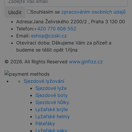
VISITOR_PRIVACY_METADATA
5 měsíců
Tent
YouTube
4 týdny
cook
.youtube.com
k uk
Souhlasím se
zpracováním osobních údajů
Uložit
souh
uživa
Adresa:
Jana Želivského 2200/2 , Praha 3 130 00
volb
souk
Telefon:
+420 770 606 552
jejic
inter
Email:
eshop@czski.cz
web
Zaz
Otevírací doba:
Děkujeme Vám za přízeň a
údaj
budeme se těšit opět 1.října
souh
návš
různ
© 2026. All Rights Reserved
www.ginfizz.cz
zása
ochr
osob
údaj
nast
Sjezdové lyžování
které
Sjezdové lyže
že je
pref
Sjezdové boty
bud
budo
Sjezdové hůlky
seze
resp
Lyžařské brýle
Lyžařské helmy
Páteřáky
Lyžařské vaky