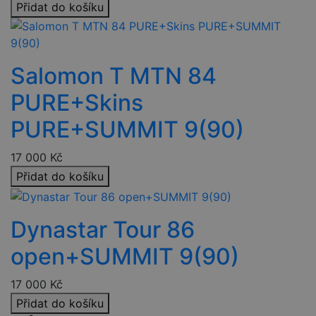
Přidat do košíku
lidmi
robo
pro 
přín
bylo
podá
Salomon T MTN 84
plat
o po
jejic
PURE+Skins
web
strá
PURE+SUMMIT 9(90)
nette-samesite
www.czski.cz
Zavřením
Tent
prohlížeče
cook
použ
17 000
Kč
k de
poža
Přidat do košíku
přich
stej
(sub
a je 
klik
Dynastar Tour 86
odka
udid
.czski.cz
4 týdny 2
Tent
open+SUMMIT 9(90)
dny
se p
jedi
ident
17 000
Kč
zaříz
mají
Přidat do košíku
web