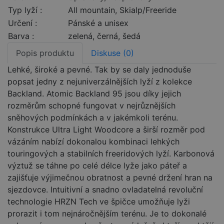
Typ lyží :
All mountain, Skialp/Freeride
Určení :
Pánské a unisex
Barva :
zelená, černá, šedá
Popis produktu
Diskuse (0)
Lehké, široké a pevné. Tak by se daly jednoduše
popsat jedny z nejuniverzálnějších lyží z kolekce
Backland. Atomic Backland 95 jsou díky jejich
rozměrům schopné fungovat v nejrůznějších
sněhových podmínkách a v jakémkoli terénu.
Konstrukce Ultra Light Woodcore a širší rozměr pod
vázáním nabízí dokonalou kombinaci lehkých
touringových a stabilních freeridových lyží. Karbonová
výztuž se táhne po celé délce lyže jako páteř a
zajišťuje výjimečnou obratnost a pevné držení hran na
sjezdovce. Intuitivní a snadno ovladatelná revoluční
technologie HRZN Tech ve špičce umožňuje lyži
prorazit i tom nejnáročnějším terénu. Je to dokonalé