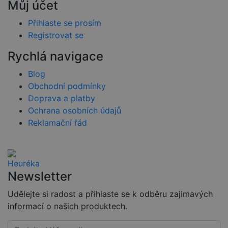
strá
Můj účet
sled
použ
zlepš
Přihlaste se prosím
uživ
Registrovat se
zkuš
PHPSESSID
2 týdny
Toto
PHP.net
Rychlá navigace
univ
www.czski.cz
ident
použ
Blog
udrž
Obchodní podmínky
pro
relac
Doprava a platby
uživa
Obvy
Ochrana osobních údajů
jedn
Reklamační řád
náh
vyge
číslo
použ
být s
pro 
web,
dob
Newsletter
přík
udrž
Udělejte si radost a přihlaste se k odběru zajimavých
přih
stav
informací o našich produktech.
uživ
strá