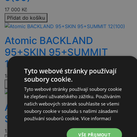
17 000
Kč
Přidat do košíku
Atomic BACKLAND
95+SKIN 95+SUMMIT
12(100)
Tyto webové stránky používají
18 000
Kč
soubory cookie.
Přidat do košíku
Tyto webové stránky používají soubory cookie
ke zlepšení uživatelského zážitku. Používáním
našich webových stránek souhlasíte se všemi
Atomic BACKLAND 86 SL +
soubory cookie v souladu s našimi zásadami
SKIN 85/86
používání souborů cookie.
Více informací
13 649
Kč
VŠE PŘIJMOUT