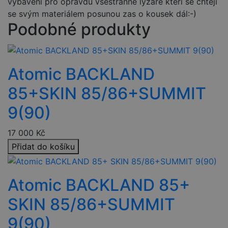
vybavení pro opravdu všestranné lyžaře kteří se chtějí
se svým materiálem posunou zas o kousek dál:-)
Podobné produkty
Atomic BACKLAND
85+SKIN 85/86+SUMMIT
9(90)
17 000
Kč
Přidat do košíku
Atomic BACKLAND 85+
SKIN 85/86+SUMMIT
9(90)