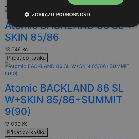
Přidat do košíku
ZOBRAZIT PODROBNOSTI
Atomic BACKLAND 86 SL +
Nezbytně
Výkonové
Soubory
nutné
soubory
cílení
SKIN 85/86
soubory
13 649
Kč
Přidat do košíku
Funkční soubory
Nezařazené
soubory
Atomic BACKLAND 86 SL
W+SKIN 85/86+SUMMIT
9(90)
Nezbytně nutné soubory
Výkonové soubory
Soubory cílení
Funkční soubory
17 000
Kč
Nezařazené soubory
Přidat do košíku