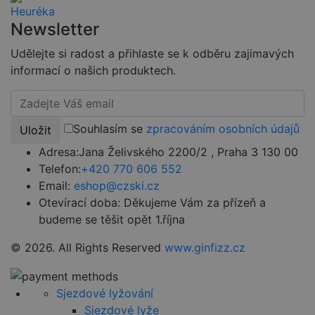
cookie
Cookie-
Script.com
Newsletter
fungoval
správně.
Udělejte si radost a přihlaste se k odběru zajimavých
udid
.czski.cz
4 týdny 2
Tento cookie
informací o našich produktech.
dny
se používá k
jedinečné
identifikaci
zařízení, která
mají přístup k
webové
Souhlasím se
zpracováním osobních údajů
Uložit
stránce, aby
sledovala
Adresa:
Jana Želivského 2200/2 , Praha 3 130 00
používání a
zlepšila
Telefon:
+420 770 606 552
uživatelskou
zkušenost.
Email:
eshop@czski.cz
Otevírací doba:
Děkujeme Vám za přízeň a
budeme se těšit opět 1.října
Provider
/
© 2026. All Rights Reserved
www.ginfizz.cz
Název
Vyprší
Popis
Provider
Doména
Název
/
Vyprší
Popis
VISITOR_PRIVACY_METADATA
5
YouTube
Doména
Provider
/
Název
Vyprší
Popis
měsíců
.youtube.com
Doména
Sjezdové lyžování
4
_ga
1 rok
Tento název
Google
týdny
Sjezdové lyže
1
souboru cookie
VISITOR_INFO1_LIVE
LLC
5 měsíců
Tento soub
Google LLC