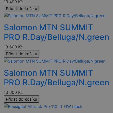
k detekci zda
13 499
Kč
požadavek
přichází ze
Přidat do košíku
stejné
(sub)domény
a je iniciován
kliknutím na
Salomon MTN SUMMIT
odkaz.
__cf_bm
29 minut
Tento soubor
Cloudflare
PRO R.Day/Belluga/N.green
57 sekund
cookie se
Inc.
používá k
.heureka.cz
rozlišení mezi
lidmi a
13 600
Kč
roboty. To je
Přidat do košíku
pro web
Google Privacy
přínosné, aby
Policy
bylo možné
podávat
platné zprávy
Salomon MTN SUMMIT
o používání
jejich
webových
PRO R.Day/Belluga/N.green
stránek.
PHPSESSID
2 týdny
Toto je
PHP.net
13 600
Kč
univerzální
www.czski.cz
identifikátor
Přidat do košíku
používaný k
udržování
proměnných
relací