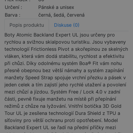
Určení :
Pánské a unisex
Barva :
černá, šedá, červená
Popis produktu
Diskuse (0)
Boty Atomic Backland Expert UL jsou určeny pro
rychlou a svižnou skialpovou turistiku. Jsou vybaveny
technologií Frictionless Pivot a skořepinou ze skelných
vláken, která vám dodá stabilitu, rychlost a efektivitu
při chůzi. Díky odolnému systém Boa® Fit vám nohu
přesně obepnou bez větší námahy a systém zapínání
manžety Speed Strap spojuje vrchní přezku a pásek v
jeden celek a tím zajistí jeho rychlé utažení a povolení
mezi chůzí a jízdou. Systém Free / Lock 4.0 v zadní
části, pevně fixuje manžetu na místě při přepínání
režimů z chůze na lyžování. Vnitřní botička 3D Gold
Tour UL je zesílena technologií Dura Shield z TPU a
síťoviny pro větší ochranu proti opotřebení. Model
Backland Expert UL se řadí na přední příčky mezi