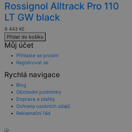
uživatelů.
Rossignol Alltrack Pro 110
Obvykle se
jedná o
náhodně
LT GW black
vygenerovan
číslo, jeho
použití může
9 443
Kč
být specifické
pro daný
Přidat do košíku
web, ale
dobrým
Můj účet
příkladem je
udržování
přihlášeného
Přihlaste se prosím
stavu
Registrovat se
uživatele mez
stránkami.
Rychlá navigace
CookieScriptConsent
4 týdny 2
Tento soubor
CookieScript
dny
cookie
www.czski.cz
používá
Blog
služba
Obchodní podmínky
Cookie-
Script.com k
Doprava a platby
zapamatován
předvoleb
Ochrana osobních údajů
souhlasu se
Reklamační řád
soubory
cookie
návštěvníků.
Je nutné, aby
banner