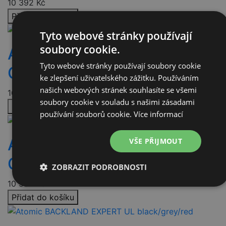
10 392
Kč
Přidat do košíku
Tyto webové stránky používají
soubory cookie.
Atomic BACKLAND EXPERT
Tyto webové stránky používají soubory cookie
CL Black/Anthracite/Red
ke zlepšení uživatelského zážitku. Používáním
našich webových stránek souhlasíte se všemi
10 392
Kč
soubory cookie v souladu s našimi zásadami
Přidat do košíku
používání souborů cookie.
Více informací
Atomic BACKLAND EXPERT
VŠE PŘIJMOUT
CL Black/Anthracite/Red
ZOBRAZIT PODROBNOSTI
10 392
Kč
Nezbytně
Výkonové
Soubory
nutné
soubory
cílení
Přidat do košíku
soubory