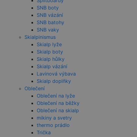
Splitboardy
přehledy webů.
vidět před
návštěvou
SNB boty
_ga_HV882WL0HM
.czski.cz
1 rok
Tento soubor
uvedeného
SNB vázání
1
cookie používá
webu.
měsíc
Google Analytics
SNB batohy
k zachování
test_cookie
15 minut
Tento soub
Google LLC
stavu relace.
cookie
.doubleclick.net
SNB vaky
nastavuje
Skialpinismus
společnost
DoubleClick
Skialp lyže
(kterou vlas
společnost
Skialp boty
Google), ab
Skialp hůlky
zjistila, zda
prohlížeč
Skialp vázání
návštěvníka
webu
Lavinová výbava
podporuje
soubory coo
Skialp doplňky
Oblečení
sid
.seznam.cz
4 týdny 2
Toto je velm
dny
běžný náze
Oblečení na lyže
souboru coo
ale pokud j
Oblečení na běžky
nalezen jak
Oblečení na skialp
soubor coo
relace, bud
mikiny a svetry
pravděpod
použit jako
thermo prádlo
správu stav
relace.
Trička