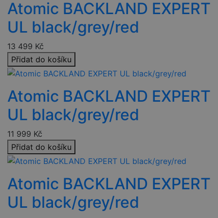
Atomic BACKLAND EXPERT
Funkční soubory
Nezařazené
UL black/grey/red
soubory
13 499
Kč
Přidat do košíku
Atomic BACKLAND EXPERT
Nezbytně nutné soubory
Výkonové soubory
Soubory cílení
Funkční soubory
UL black/grey/red
Nezařazené soubory
11 999
Kč
Nezbytně nutné soubory cookie umožňují základní
funkce webových stránek, jako je přihlášení uživatele a
Přidat do košíku
správa účtu. Webové stránky nelze bez nezbytně nutných
souborů cookie správně používat.
Provider
/
Atomic BACKLAND EXPERT
Název
Vyprší
Popis
Doména
UL black/grey/red
nette-samesite
www.czski.cz
Zavřením
Tento soubor
prohlížeče
cookie
používá web