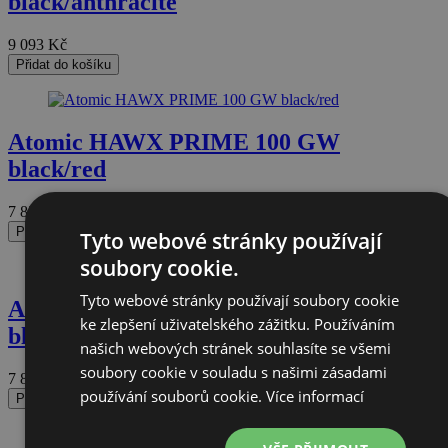
black/anthracite
9 093
Kč
Přidat do košíku
Atomic HAWX PRIME 100 GW
black/red
7 833
Kč
Přidat do košíku
Tyto webové stránky používají
soubory cookie.
Tyto webové stránky používají soubory cookie
Atomic HAWX PRIME 100 GW
ke zlepšení uživatelského zážitku. Používáním
black/red
našich webových stránek souhlasíte se všemi
soubory cookie v souladu s našimi zásadami
7 833
Kč
používání souborů cookie.
Více informací
Přidat do košíku