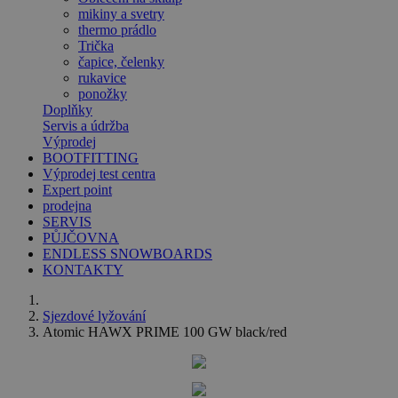
mikiny a svetry
thermo prádlo
Trička
čapice, čelenky
rukavice
ponožky
Doplňky
Servis a údržba
Výprodej
BOOTFITTING
Výprodej test centra
Expert point
prodejna
SERVIS
PŮJČOVNA
ENDLESS SNOWBOARDS
KONTAKTY
Sjezdové lyžování
Atomic HAWX PRIME 100 GW black/red