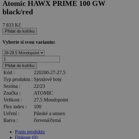
Atomic HAWX PRIME 100 GW
black/red
7 833
Kč
Přidat do košíku
Vyberte si svou variantu:
Přidat do košíku
Kód :
220200-27-27.5
Typ produktu :
Sjezdové boty
Sezóna :
22/23
Značka :
ATOMIC
Velikost :
27,5 Mondopoint
Flex index :
100
Určení :
Pánské a unisex
Barva :
červená/černá
Popis produktu
Diskuse (0)