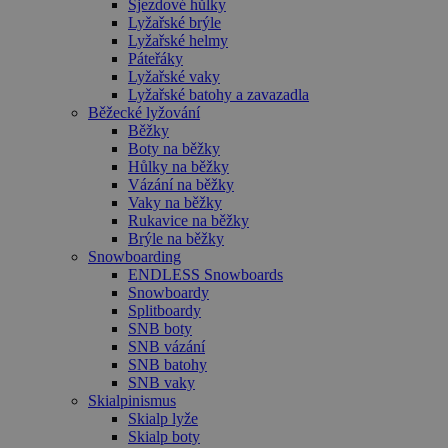
Sjezdové hůlky
služba
Cookie-
Lyžařské brýle
Script.com k
Lyžařské helmy
zapamatován
Páteřáky
předvoleb
souhlasu se
Lyžařské vaky
soubory
Lyžařské batohy a zavazadla
cookie
Běžecké lyžování
návštěvníků.
Běžky
Je nutné, aby
banner
Boty na běžky
cookie
Hůlky na běžky
Cookie-
Vázání na běžky
Script.com
fungoval
Vaky na běžky
správně.
Rukavice na běžky
Brýle na běžky
udid
.czski.cz
4 týdny 2
Tento cookie
Snowboarding
dny
se používá k
jedinečné
ENDLESS Snowboards
identifikaci
Snowboardy
zařízení, kter
Splitboardy
mají přístup 
webové
SNB boty
stránce, aby
SNB vázání
sledovala
SNB batohy
používání a
SNB vaky
zlepšila
uživatelskou
Skialpinismus
zkušenost.
Skialp lyže
Skialp boty