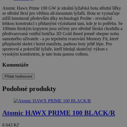
Atomic Hawx Prime 100 GW je ideální lyžařská bota střední šířky
se střední flexí pro většinu all-mountain lyžařů. Bota se vyznačuje
nižší hmotností především díky technologii Prolite - revoluční
lehkou konstrukcí s přidanými výztuhami tam, kde je to potřeba. Se
100mm širokým kopytem jsou určeny pro středně široká chodidla a
předtvarovaná vnitřní botička 3D Gold ihned jemně obepne nohu
samotného uživatele - a po tepelném tvarování Memory Fit, které
přizpůsobí skelet i horní manžetu, padnou boty ještě lépe. Pro
sportovní a pokročilé lyžaře, kteří hledají skutečný výkon s
vysokým komfortem, je tato bota jasnou volbou.
Komentáře
Přidat hodnocení
Podobné produkty
Atomic HAWX PRIME 100 BLACK/R
6 643
Kč