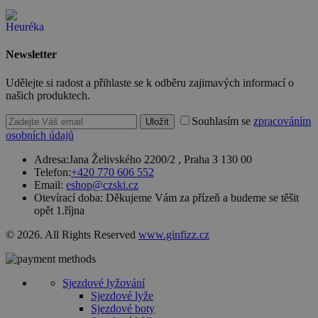
jejich
webových
stránek.
PHPSESSID
2 týdny
Toto je
PHP.net
univerzální
www.czski.cz
Newsletter
identifikátor
používaný k
udržování
Udělejte si radost a přihlaste se k odběru zajimavých informací o
proměnných
našich produktech.
relací
uživatelů.
Souhlasím se
zpracováním
Obvykle se
Uložit
jedná o
osobních údajů
náhodně
vygenerovan
Adresa:
Jana Želivského 2200/2 , Praha 3 130 00
číslo, jeho
použití může
Telefon:
+420 770 606 552
být specifické
Email:
eshop@czski.cz
pro daný
Otevírací doba:
Děkujeme Vám za přízeň a budeme se těšit
web, ale
opět 1.října
dobrým
příkladem je
udržování
© 2026. All Rights Reserved
www.ginfizz.cz
přihlášeného
stavu
uživatele mez
stránkami.
Sjezdové lyžování
CookieScriptConsent
4 týdny 2
Tento soubor
CookieScript
Sjezdové lyže
dny
cookie
www.czski.cz
Sjezdové boty
používá