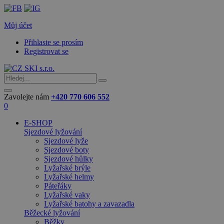
Můj účet
Přihlaste se prosím
Registrovat se
Zavolejte nám
+420 770 606 552
0
E-SHOP
Sjezdové lyžování
Sjezdové lyže
Sjezdové boty
Sjezdové hůlky
Lyžařské brýle
Lyžařské helmy
Páteřáky
Lyžařské vaky
Lyžařské batohy a zavazadla
Běžecké lyžování
Běžky