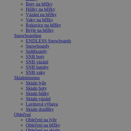
Boty na běžky
Hůlky na běžky
Vázání na běžky
Vaky na běžky
Rukavice na běžky
Brýle na běžky
Snowboarding
ENDLESS Snowboards
Snowboardy
Splitboardy
SNB boty
SNB vázání
SNB batohy
SNB vaky
Skialpinismus
Skialp lyže
Skialp boty
Skialp hůlky
Skialp vázání
Lavinová výbava
Skialp doplňky
Oblečení
Oblečení na lyže
Oblečení na běžky
Oblečení na skialp