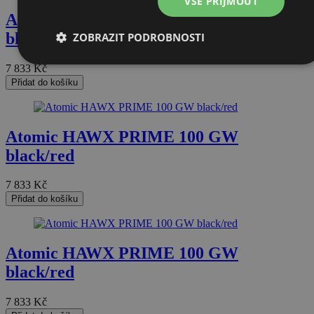
VŠE PŘIJMOUT
Atomic HAWX PRIME 100 GW
black/red
ZOBRAZIT PODROBNOSTI
Nezbytně
Výkonové
Soubory
Funkční
7 833
Kč
nutné
soubory
cílení
soubory
Přidat do košíku
soubory
Atomic HAWX PRIME 100 GW
Nezařazené soubory
black/red
7 833
Kč
Přidat do košíku
Nezbytně nutné soubory
Výkonové soubory
Atomic HAWX PRIME 100 GW
Soubory cílení
Funkční soubory
black/red
Nezařazené soubory
7 833
Kč
Nezbytně nutné soubory cookie umožňují základní funkce