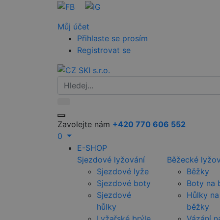
Můj účet
Přihlaste se prosím
Registrovat se
Zavolejte nám
+420 770 606 552
0
E-SHOP
Sjezdové lyžování
Běžecké lyžov
Sjezdové lyže
Běžky
Sjezdové boty
Boty na 
Sjezdové
Hůlky na
hůlky
běžky
Lyžařské brýle
Vázání n