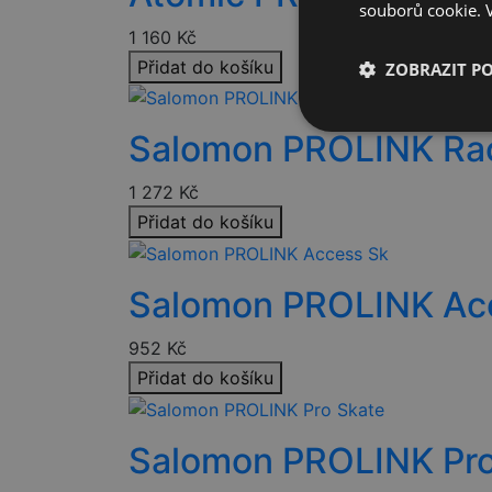
souborů cookie.
1 160
Kč
Přidat do košíku
ZOBRAZIT P
Nezbytně nutn
Salomon PROLINK Ra
soubory
1 272
Kč
Přidat do košíku
Salomon PROLINK Ac
Nezbytně nutn
952
Kč
Nezbytně nutné soubo
stránky nelze bez ne
Přidat do košíku
Název
Salomon PROLINK Pro
CookieScriptConse