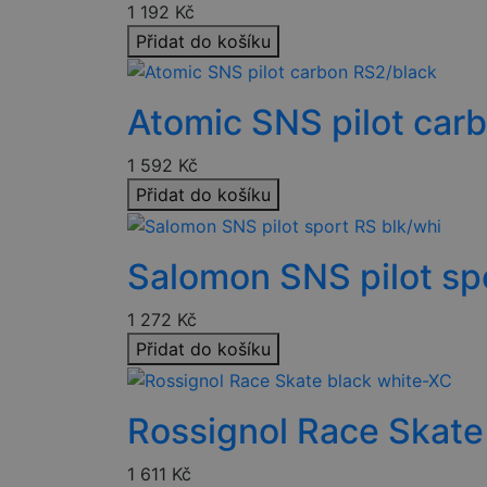
1 192
Kč
__cf_bm
Přidat do košíku
nette-samesite
Atomic SNS pilot car
udid
1 592
Kč
Přidat do košíku
PHPSESSID
Salomon SNS pilot sp
VISITOR_PRIVACY_
1 272
Kč
Přidat do košíku
Rossignol Race Skate
Název
1 611
Kč
Název
Název