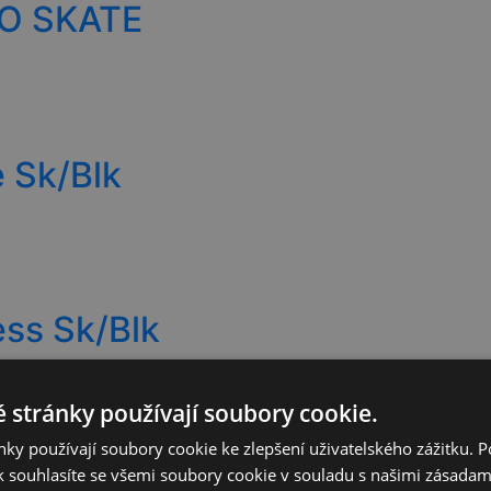
RO SKATE
 Sk/Blk
ss Sk/Blk
 stránky používají soubory cookie.
ky používají soubory cookie ke zlepšení uživatelského zážitku. 
Skate Blk-Wht
 souhlasíte se všemi soubory cookie v souladu s našimi zásadam