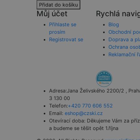
__Secure-ROLLOU
Přidat do košíku
__Secure-YNID
_ga_HV882WL0HM
sid
Můj účet
Rychlá navi
Přihlaste se
Blog
_ga
_fbp
prosím
Obchodní po
Registrovat se
Doprava a pl
Ochrana osob
IDE
Reklamační ř
_gcl_au
Adresa:
Jana Želivského 2200/2 , Prah
VISITOR_INFO1_LIV
3 130 00
Telefon:
+420 770 606 552
sid
Email:
eshop@czski.cz
Otevírací doba:
Děkujeme Vám za pří
YSC
a budeme se těšit opět 1.října