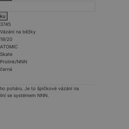
íku
3745
Vázání na běžky
19/20
ATOMIC
Skate
Prolink/NNN
černá
o poháru. Je to špičkové vázání na
bilní se systémem NNN.