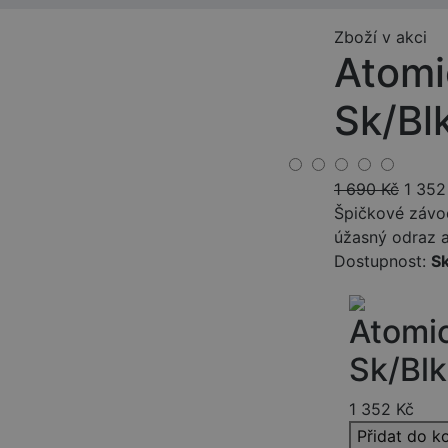
Zboží v akci
Atomi
Sk/Bl
1 690
Kč
1 352
Špičkové závod
úžasný odraz a
Dostupnost:
S
Atomi
Sk/Blk
1 352
Kč
Přidat do k