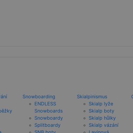
ání
Snowboarding
Skialpinismus
ENDLESS
Skialp lyže
běžky
Snowboards
Skialp boty
Snowboardy
Skialp hůlky
Splitboardy
Skialp vázání
a
SNB boty
Lavinová