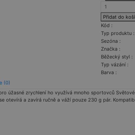
Přidat do koš
Kód :
Typ produktu :
Sezóna :
Značka :
Běžecký styl :
Typ vázání :
Barva :
e (0)
pro úžasné zrychlení ho využívá mnoho sportovců Světovéh
se otevírá a zavírá ručně a váží pouze 230 g pár. Kompati