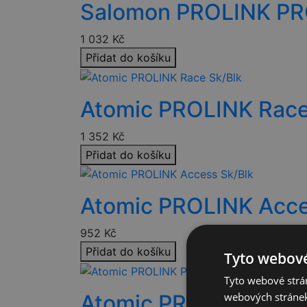
Salomon PROLINK P
1 032
Kč
Přidat do košíku
Atomic PROLINK Race
1 352
Kč
Přidat do košíku
Atomic PROLINK Acce
952
Kč
Přidat do košíku
Tyto webové
Tyto webové strán
Atomic PROLINK Pro 
webových stránek