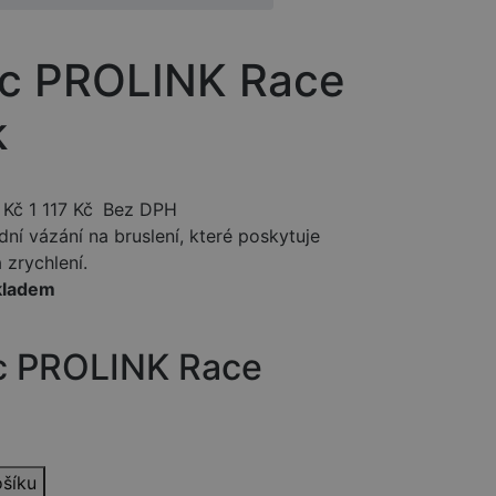
c PROLINK Race
k
Kč
1 117
Kč
Bez DPH
ní vázání na bruslení, které poskytuje
 zrychlení.
kladem
c PROLINK Race
ošíku