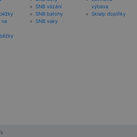
SNB vázání
výbava
 běžky
SNB batohy
Skialp doplňky
 na
SNB vaky
 běžky
lk