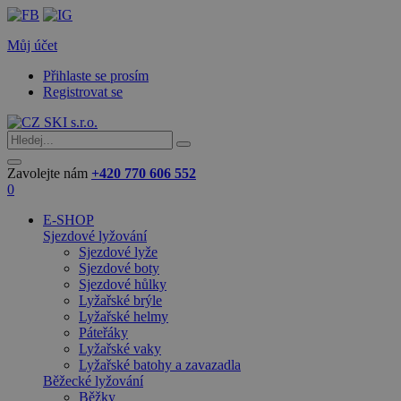
Můj účet
Přihlaste se prosím
Registrovat se
Zavolejte nám
+420 770 606 552
0
E-SHOP
Sjezdové lyžování
Sjezdové lyže
Sjezdové boty
Sjezdové hůlky
Lyžařské brýle
Lyžařské helmy
Páteřáky
Lyžařské vaky
Lyžařské batohy a zavazadla
Běžecké lyžování
Běžky