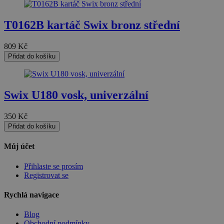
Nezařazené soubory
T0162B kartáč Swix bronz střední
809
Kč
Přidat do košíku
Nezbytně nutné soubory
Výkonové soubory
Swix U180 vosk, univerzální
Soubory cílení
Funkční soubory
Nezařazené soubory
350
Kč
Nezbytně nutné soubory cookie umožňují základní funkce
Přidat do košíku
webových stránek, jako je přihlášení uživatele a správa
účtu. Webové stránky nelze bez nezbytně nutných
Můj účet
souborů cookie správně používat.
Provider
/
Přihlaste se prosím
Název
Vyprší
Popis
Doména
Registrovat se
nette-samesite
www.czski.cz
Zavřením
Tento soubor
Rychlá navigace
prohlížeče
cookie
používá web
k detekci zda
Blog
požadavek
přichází ze
Obchodní podmínky