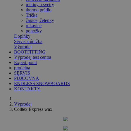
mikiny a svetry
thermo prádlo
Trička
čapice, čelenky
rukavice
ponožky
Doplňky
Servis a údržba
Výprodej
BOOTFITTING
Výprodej test centra
Expert point
prodejna
SERVIS
PŮJČOVNA
ENDLESS SNOWBOARDS
KONTAKTY
Výprodej
Colltex Express wax