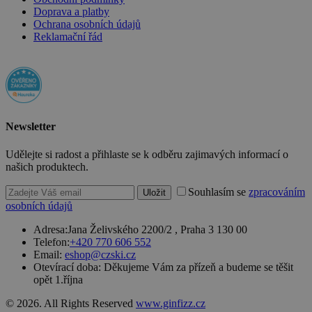
stejné
Doprava a platby
(sub)domény
Ochrana osobních údajů
a je iniciován
Reklamační řád
kliknutím na
odkaz.
__cf_bm
29 minut
Tento soubor
Cloudflare
57 sekund
cookie se
Inc.
používá k
.heureka.cz
rozlišení mezi
lidmi a
roboty. To je
Google Privacy
pro web
Newsletter
Policy
přínosné, ab
bylo možné
Udělejte si radost a přihlaste se k odběru zajimavých informací o
podávat
platné zprávy
našich produktech.
o používání
jejich
Souhlasím se
zpracováním
Uložit
webových
stránek.
osobních údajů
PHPSESSID
2 týdny
Toto je
PHP.net
Adresa:
Jana Želivského 2200/2 , Praha 3 130 00
univerzální
www.czski.cz
Telefon:
+420 770 606 552
identifikátor
používaný k
Email:
eshop@czski.cz
udržování
Otevírací doba:
Děkujeme Vám za přízeň a budeme se těšit
proměnných
opět 1.října
relací
uživatelů.
Obvykle se
© 2026. All Rights Reserved
www.ginfizz.cz
jedná o