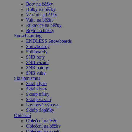
Boty na běžky
Hůlky na běžky
Vázání na běžky
Vaky na běžky
Rukavice na běžky
Brýle na běžky
Snowboarding
ENDLESS Snowboards
Snowboardy
Splitboardy
SNB boty
SNB vázání
SNB batohy
SNB vaky
Skialpinismus
Skialp lyže
Skialp boty
Skialp hůlky
Skialp vázání
Lavinová výbava
Skialp doplňky
Oblečení
Oblečení na lyže
Oblečení na běžky
Oblečení na skialp