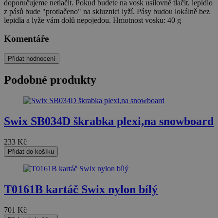
doporučujeme netlačit. Pokud budete na vosk usilovně tlačit, lepidlo
z pásů bude "protlačeno" na skluznici lyží. Pásy budou lokálně bez
lepidla a lyže vám dolů nepojedou. Hmotnost vosku: 40 g
Komentáře
Přidat hodnocení
Podobné produkty
Swix SB034D škrabka plexi,na snowboard
233
Kč
Přidat do košíku
T0161B kartáč Swix nylon bílý
701
Kč