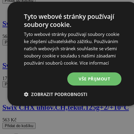
Přidat do košíku
Tyto webové stránky používají
Swix CHX uhlov.CH,tekut.125g-4/-12°C
soubory cookie.
Tyto webové stránky používají soubory cookie
563
Kč
ke zlepšení uživatelského zážitku. Používáním
Přidat do košíku
našich webových stránek souhlasíte se všemi
soubory cookie v souladu s našimi zásadami
používání souborů cookie.
Více informací
Swix UTĚRKA na skluznice, 5ks
171
Kč
VŠE PŘIJMOUT
Přidat do košíku
ZOBRAZIT PODROBNOSTI
Swix CHX uhlov.CH,tekut.125g+2/+10°C
Nezbytně
Výkonové
Soubory
Funkční
nutné
soubory
cílení
soubory
soubory
563
Kč
Přidat do košíku