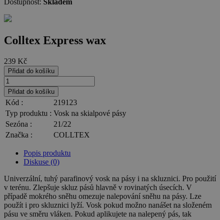
Dostupnost:
Skladem
Colltex Express wax
239
Kč
Přidat do košíku
Přidat do košíku
Kód :
219123
Typ produktu :
Vosk na skialpové pásy
Sezóna :
21/22
Značka :
COLLTEX
Popis produktu
Diskuse (0)
Univerzální, tuhý parafinový vosk na pásy i na skluznici. Pro použití
v terénu. Zlepšuje skluz pásů hlavně v rovinatých úsecích. V
případě mokrého sněhu omezuje nalepování sněhu na pásy. Lze
použít i pro skluznici lyží. Vosk pokud možno nanášet na složeném
pásu ve směru vláken. Pokud aplikujete na nalepený pás, tak