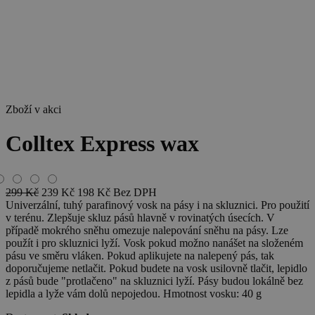
Zboží v akci
Colltex Express wax
299
Kč
239
Kč
198
Kč
Bez DPH
Univerzální, tuhý parafinový vosk na pásy i na skluznici. Pro použití
v terénu. Zlepšuje skluz pásů hlavně v rovinatých úsecích. V
případě mokrého sněhu omezuje nalepování sněhu na pásy. Lze
použít i pro skluznici lyží. Vosk pokud možno nanášet na složeném
pásu ve směru vláken. Pokud aplikujete na nalepený pás, tak
doporučujeme netlačit. Pokud budete na vosk usilovně tlačit, lepidlo
z pásů bude "protlačeno" na skluznici lyží. Pásy budou lokálně bez
lepidla a lyže vám dolů nepojedou. Hmotnost vosku: 40 g