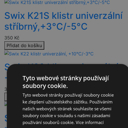
Swix K21S klistr univerzální
stříbrný,+3°C/-5°C
350
Kč
Přidat do košíku
Swix K22 klistr univerzální,
+10°C/-3°C
Tyto webové stránky používají
soubory cookie.
350
Kč
Tyto webové stránky používají soubory cookie
Přidat do košíku
ke zlepšení uživatelského zážitku. Používáním
našich webových stránek souhlasíte se všemi
soubory cookie v souladu s našimi zásadami
Swix I25 pasta čistící na
používání souborů cookie.
Více informací