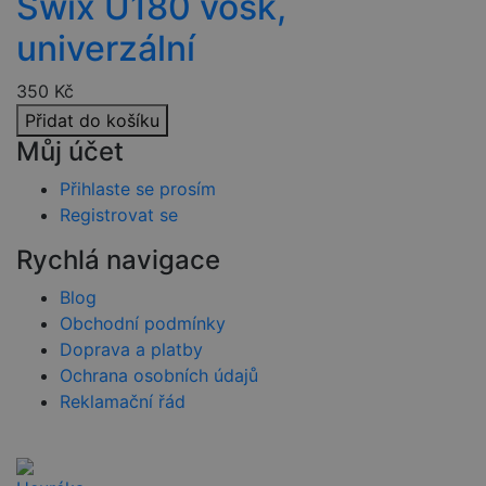
Swix U180 vosk,
podávat
platné zprávy
univerzální
o používání
jejich
webových
stránek.
350
Kč
PHPSESSID
2 týdny
Toto je
PHP.net
Přidat do košíku
univerzální
www.czski.cz
Můj účet
identifikátor
používaný k
udržování
Přihlaste se prosím
proměnných
relací
Registrovat se
uživatelů.
Obvykle se
jedná o
Rychlá navigace
náhodně
vygenerovan
Blog
číslo, jeho
použití může
Obchodní podmínky
být specifické
pro daný
Doprava a platby
web, ale
Ochrana osobních údajů
dobrým
příkladem je
Reklamační řád
udržování
přihlášeného
stavu
uživatele mez
stránkami.