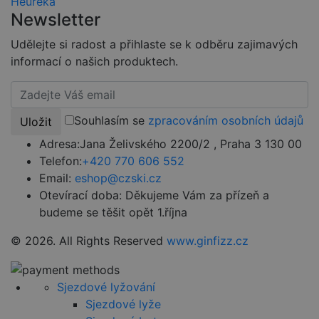
CookieScriptConsent
4 týdny 2
Tento soubor
CookieScript
Newsletter
dny
cookie
www.czski.cz
používá
služba
Udělejte si radost a přihlaste se k odběru zajimavých
Cookie-
Script.com k
informací o našich produktech.
zapamatován
předvoleb
souhlasu se
soubory
cookie
návštěvníků.
Souhlasím se
zpracováním osobních údajů
Uložit
Je nutné, aby
banner
Adresa:
Jana Želivského 2200/2 , Praha 3 130 00
cookie
Cookie-
Telefon:
+420 770 606 552
Script.com
fungoval
Email:
eshop@czski.cz
správně.
Otevírací doba:
Děkujeme Vám za přízeň a
udid
.czski.cz
4 týdny 2
Tento cookie
budeme se těšit opět 1.října
dny
se používá k
jedinečné
identifikaci
© 2026. All Rights Reserved
www.ginfizz.cz
zařízení, která
mají přístup k
webové
stránce, aby
Sjezdové lyžování
sledovala
používání a
Sjezdové lyže
zlepšila
uživatelskou