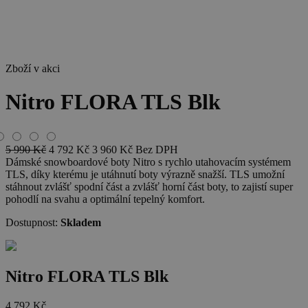
Zboží v akci
Nitro FLORA TLS Blk
5 990
Kč
4 792
Kč
3 960
Kč
Bez DPH
Dámské snowboardové boty Nitro s rychlo utahovacím systémem
TLS, díky kterému je utáhnutí boty výrazně snažší. TLS umožní
stáhnout zvlášť spodní část a zvlášť horní část boty, to zajistí super
pohodlí na svahu a optimální tepelný komfort.
Dostupnost:
Skladem
Nitro FLORA TLS Blk
4 792
Kč