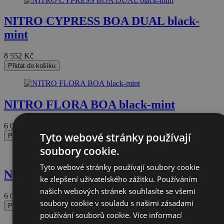
NITRO CYPRESS BOA DUAL black-
mint
8 552
Kč
Přidat do košíku
NITRO FLORA BOA black-mint
6 072
Kč
Tyto webové stránky používají
Přidat do košíku
soubory cookie.
Tyto webové stránky používají soubory cookie
NITRO FLORA BOA black-mint
ke zlepšení uživatelského zážitku. Používáním
našich webových stránek souhlasíte se všemi
6 072
Kč
soubory cookie v souladu s našimi zásadami
Přidat do košíku
používání souborů cookie.
Více informací