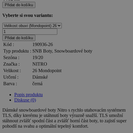
Přidat do košíku
Vyberte si svou variantu:
Přidat do košíku
Kód :
190936-26
Typ produktu :
SNB Boty, Snowboardové boty
Sezóna :
19/20
Značka :
NITRO
Velikost :
26 Mondopoint
Určení :
Dámské
Barva :
černá
Popis produktu
Diskuse (0)
Dámské snowboardové boty Nitro s rychlo utahovacím systémem
TLS, díky kterému je utáhnutí boty výrazně snažší. TLS umožní
stáhnout zvlášť spodní část a zvlášť horní část boty, to zajistí super
pohodlí na svahu a optimální tepelný komfort.