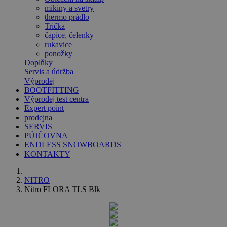
mikiny a svetry
thermo prádlo
Trička
čapice, čelenky
rukavice
ponožky
Doplňky
Servis a údržba
Výprodej
BOOTFITTING
Výprodej test centra
Expert point
prodejna
SERVIS
PŮJČOVNA
ENDLESS SNOWBOARDS
KONTAKTY
NITRO
Nitro FLORA TLS Blk