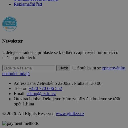
použ
.heureka.cz
Reklamační řád
rozl
lidm
robo
pro 
přín
bylo
podá
plat
o po
Newsletter
jejic
web
strá
Udělejte si radost a přihlaste se k odběru zajimavých informací o
našich produktech.
nette-samesite
www.czski.cz
Zavřením
Tent
prohlížeče
cook
Souhlasím se
zpracováním
použ
Uložit
k de
osobních údajů
pož
přich
Adresa:
Jana Želivského 2200/2 , Praha 3 130 00
stej
(sub
Telefon:
+420 770 606 552
a je 
Email:
eshop@czski.cz
klik
Otevírací doba:
Děkujeme Vám za přízeň a budeme se těšit
odka
opět 1.října
udid
.czski.cz
4 týdny 2
Tent
dny
se p
© 2026. All Rights Reserved
www.ginfizz.cz
jedi
ident
zaříz
mají