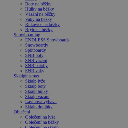
Boty na běžky
Hůlky na běžky
Vázání na běžky
Vaky na běžky
Rukavice na běžky
Brýle na běžky
Snowboarding
ENDLESS Snowboards
Snowboardy
Splitboardy
SNB boty
SNB vázání
SNB batohy
SNB vaky
Skialpinismus
Skialp lyže
Skialp boty
Skialp hůlky
Skialp vázání
Lavinová výbava
Skialp doplňky
Oblečení
Oblečení na lyže
Oblečení na běžky
Oblečení na skialp