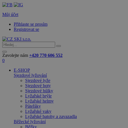
Můj účet
Přihlaste se prosím
Registrovat se
Zavolejte nám
+420 770 606 552
0
E-SHOP
Sjezdové lyžování
Sjezdové lyže
Sjezdové boty
Sjezdové hůlky
Lyžařské brýle
Lyžařské helmy
Páteřáky
Lyžařské vaky
Lyžařské batohy a zavazadla
Běžecké lyžování
Běžky