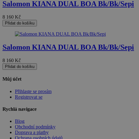
Salomon KIANA DUAL BOA Bk/Bk/Sepi
Nezbytně nutné soubory cookie umožňují základní funkce
webových stránek, jako je přihlášení uživatele a správa
8 160
Kč
účtu. Webové stránky nelze bez nezbytně nutných
Přidat do košíku
souborů cookie správně používat.
Provider
/
Název
Vyprší
Popi
Doména
Salomon KIANA DUAL BOA Bk/Bk/Sepi
CookieScriptConsent
4 týdny 2
Tent
CookieScript
dny
cook
www.czski.cz
použ
služ
8 160
Kč
Cook
Přidat do košíku
Scri
zapa
před
Můj účet
souh
soub
cook
Přihlaste se prosím
návš
Registrovat se
Je n
bann
cook
Rychlá navigace
Cook
Scri
fung
Blog
Google Privacy
sprá
Obchodní podmínky
Policy
Doprava a platby
__cf_bm
29 minut
Tent
Cloudflare
Ochrana osobních údajů
57 sekund
cook
Inc.