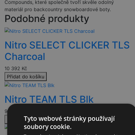
Compounds, které společně tvoří skvěle odolný
materiál pro backcountry snowboardové boty.
Podobné produkty
Nitro SELECT CLICKER TLS
Charcoal
10 392
Kč
Přidat do košíku
Nitro TEAM TLS Blk
9 192
Kč
Tyto webové stránky používají
Přidat do košíku
soubory cookie.