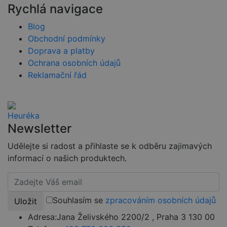
web, ale
Rychlá navigace
dobrým
příkladem je
udržování
Blog
přihlášeného
stavu
Obchodní podmínky
uživatele mez
Doprava a platby
stránkami.
Ochrana osobních údajů
CookieScriptConsent
4 týdny 2
Tento soubor
CookieScript
dny
cookie
www.czski.cz
Reklamační řád
používá
služba
Cookie-
Script.com k
zapamatován
předvoleb
souhlasu se
Newsletter
soubory
cookie
návštěvníků.
Udělejte si radost a přihlaste se k odběru zajimavých
Je nutné, aby
informací o našich produktech.
banner
cookie
Cookie-
Script.com
fungoval
správně.
Souhlasím se
zpracováním osobních údajů
Uložit
udid
.czski.cz
4 týdny 2
Tento cookie
dny
se používá k
Adresa:
Jana Želivského 2200/2 , Praha 3 130 00
jedinečné