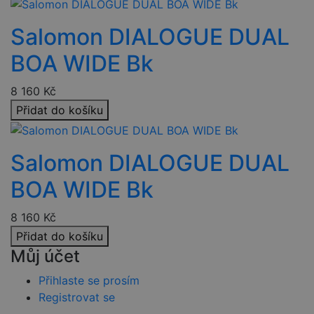
__cf_bm
29 minut
Tento soubor
Cloudflare
57 sekund
cookie se
Inc.
používá k
.heureka.cz
Salomon DIALOGUE DUAL
rozlišení mezi
lidmi a
roboty. To je
BOA WIDE Bk
pro web
Google Privacy
přínosné, aby
Policy
bylo možné
podávat
8 160
Kč
platné zprávy
Přidat do košíku
o používání
jejich
webových
stránek.
Salomon DIALOGUE DUAL
PHPSESSID
2 týdny
Toto je
PHP.net
univerzální
www.czski.cz
identifikátor
BOA WIDE Bk
používaný k
udržování
proměnných
8 160
Kč
relací
uživatelů.
Přidat do košíku
Obvykle se
jedná o
Můj účet
náhodně
vygenerovan
číslo, jeho
Přihlaste se prosím
použití může
Registrovat se
být specifické
pro daný