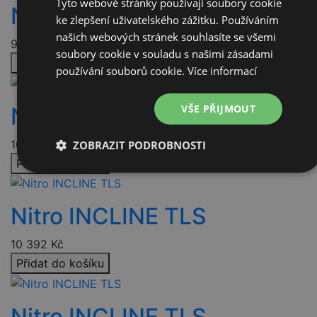
Tyto webové stránky používají soubory cookie
Nitro TEAM TLS Blk
ke zlepšení uživatelského zážitku. Používáním
našich webových stránek souhlasíte se všemi
9 192
Kč
soubory cookie v souladu s našimi zásadami
Přidat do košíku
používání souborů cookie.
Více informací
VŠE PŘIJMOUT
Nitro INCLINE TLS
10 392
Kč
ZOBRAZIT PODROBNOSTI
Přidat do košíku
Nezbytně
Výkonové
Soubory
nutné
soubory
cílení
soubory
Nitro INCLINE TLS
10 392
Kč
Funkční soubory
Nezařazené
Přidat do košíku
soubory
Nitro INCLINE TLS