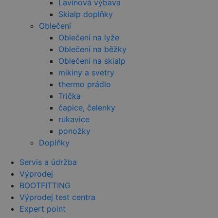
Lavinová výbava
DoubleClick
(kterou vlas
Skialp doplňky
společnost
Oblečení
Google), ab
zjistila, zda
Oblečení na lyže
prohlížeč
návštěvníka
Oblečení na běžky
webu
podporuje
Oblečení na skialp
soubory coo
mikiny a svetry
sid
.seznam.cz
4 týdny 2
Toto je velm
thermo prádlo
dny
běžný náze
souboru coo
Trička
ale pokud j
čapice, čelenky
nalezen jak
soubor coo
rukavice
relace, bud
pravděpod
ponožky
použit jako
správu stav
Doplňky
relace.
Servis a údržba
_gcl_au
2 měsíce 4
Tento soub
Google LLC
týdny
cookie
.czski.cz
Výprodej
nastavuje
společnost
BOOTFITTING
Doubleclick
Výprodej test centra
provádí
informace o
Expert point
tom, jak
koncový