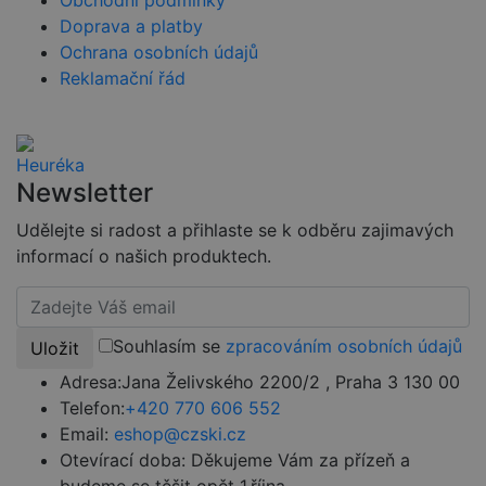
jejic
web
Doprava a platby
strá
Ochrana osobních údajů
nette-samesite
www.czski.cz
Zavřením
Tent
Reklamační řád
prohlížeče
cook
použ
k de
poža
přich
stej
(sub
Newsletter
a je 
klik
odka
Udělejte si radost a přihlaste se k odběru zajimavých
udid
.czski.cz
4 týdny 2
Tent
informací o našich produktech.
dny
se p
jedi
ident
zaříz
mají
web
Souhlasím se
zpracováním osobních údajů
Uložit
strá
sled
Adresa:
Jana Želivského 2200/2 , Praha 3 130 00
použ
zlepš
Telefon:
+420 770 606 552
uživ
Email:
eshop@czski.cz
zkuš
Otevírací doba:
Děkujeme Vám za přízeň a
PHPSESSID
2 týdny
Toto
PHP.net
univ
www.czski.cz
budeme se těšit opět 1.října