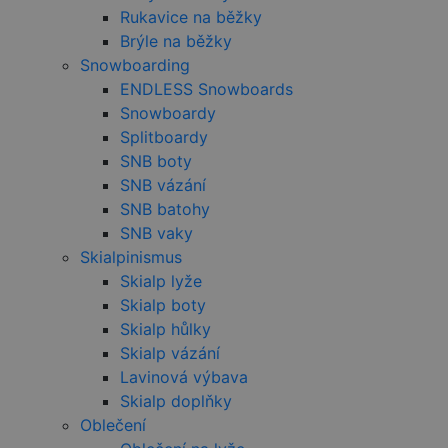
web
Rukavice na běžky
Zaz
údaj
Brýle na běžky
souh
Snowboarding
návš
různ
ENDLESS Snowboards
zása
ochr
Snowboardy
osob
údaj
Splitboardy
nast
SNB boty
které
že je
SNB vázání
pref
bud
SNB batohy
budo
SNB vaky
seze
resp
Skialpinismus
Skialp lyže
Skialp boty
Skialp hůlky
Provider
/
Název
Vyprší
Popis
Skialp vázání
Doména
Provider
Název
/
Vyprší
Popis
Lavinová výbava
__Secure-
.youtube.com
5
Doména
Provider
/
Název
Vyprší
Popis
ROLLOUT_TOKEN
měsíců
Skialp doplňky
Doména
4 týdny
_ga_HV882WL0HM
.czski.cz
1 rok
Tento soubor
Oblečení
1
cookie používá
sid
.seznam.cz
4 týdny 2
Toto je velm
__Secure-YNID
.youtube.com
5
měsíc
Google Analytics
dny
běžný náze