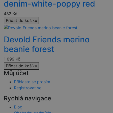
denim-white-poppy red
CookieScriptConsent
4 týdny 2
Tent
CookieScript
dny
cook
www.czski.cz
použ
služ
432
Kč
Cook
Scri
Přidat do košíku
zapa
před
souh
soub
cook
Devold Friends merino
návš
Je n
beanie forest
bann
cook
Cook
Scri
1 099
Kč
fung
sprá
Přidat do košíku
Google Privacy
Policy
Můj účet
__cf_bm
29 minut
Tent
Cloudflare
57 sekund
cook
Inc.
použ
.heureka.cz
Přihlaste se prosím
rozli
lidmi
Registrovat se
robo
pro 
přín
Rychlá navigace
bylo
podá
Blog
plat
o po
Obchodní podmínky