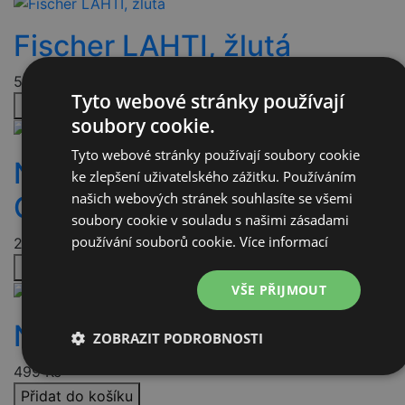
Fischer LAHTI, žlutá
520
Kč
Tyto webové stránky používají
Přidat do košíku
soubory cookie.
Tyto webové stránky používají soubory cookie
NITRO SPLIT BOARD CLUB
ke zlepšení uživatelského zážitku. Používáním
našich webových stránek souhlasíte se všemi
CAP slate
soubory cookie v souladu s našimi zásadami
používání souborů cookie.
Více informací
295
Kč
Přidat do košíku
VŠE PŘIJMOUT
NITRO TEAM CAP stone
ZOBRAZIT PODROBNOSTI
499
Kč
Nezbytně
Výkonové
Soubory
nutné
soubory
cílení
Přidat do košíku