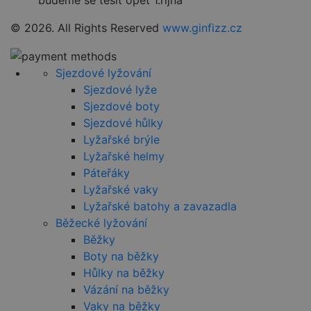
ident
použ
udrž
© 2026. All Rights Reserved
www.ginfizz.cz
pro
relac
uživa
Obvy
Sjezdové lyžování
jedn
náh
Sjezdové lyže
vyge
číslo
Sjezdové boty
použ
Sjezdové hůlky
být s
pro 
Lyžařské brýle
web,
dob
Lyžařské helmy
přík
udrž
Páteřáky
přih
Lyžařské vaky
stav
uživ
Lyžařské batohy a zavazadla
strá
Běžecké lyžování
VISITOR_PRIVACY_METADATA
5 měsíců
Tent
YouTube
Běžky
4 týdny
cook
.youtube.com
k uk
Boty na běžky
souh
uživa
Hůlky na běžky
volb
souk
Vázání na běžky
jejic
Vaky na běžky
inter