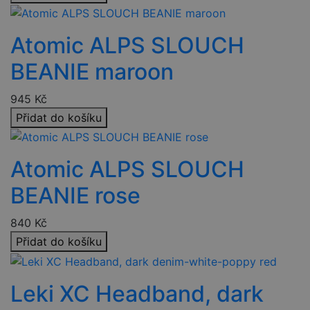
soubory
Atomic ALPS SLOUCH
Funkční soubory
Nezařazené
BEANIE maroon
soubory
945
Kč
Přidat do košíku
Atomic ALPS SLOUCH
Nezbytně nutné soubory
Výkonové soubory
Soubory cílení
Funkční soubory
BEANIE rose
Nezařazené soubory
840
Kč
Nezbytně nutné soubory cookie umožňují základní
funkce webových stránek, jako je přihlášení uživatele a
Přidat do košíku
správa účtu. Webové stránky nelze bez nezbytně nutných
souborů cookie správně používat.
Provider
/
Leki XC Headband, dark
Název
Vyprší
Popi
Doména