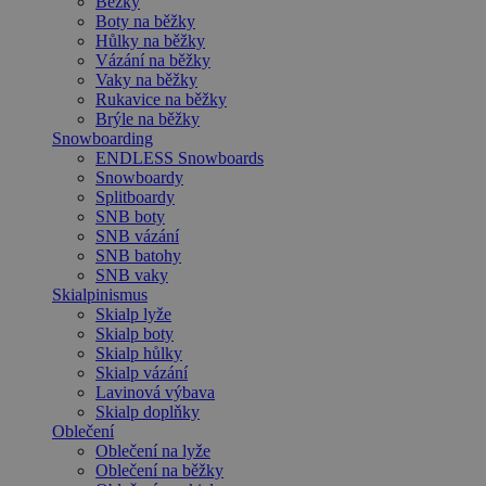
Běžky
Boty na běžky
Hůlky na běžky
Vázání na běžky
Vaky na běžky
Rukavice na běžky
Brýle na běžky
Snowboarding
ENDLESS Snowboards
Snowboardy
Splitboardy
SNB boty
SNB vázání
SNB batohy
SNB vaky
Skialpinismus
Skialp lyže
Skialp boty
Skialp hůlky
Skialp vázání
Lavinová výbava
Skialp doplňky
Oblečení
Oblečení na lyže
Oblečení na běžky