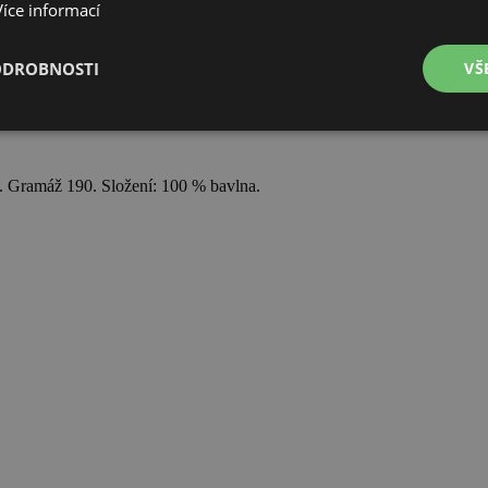
Více informací
ODROBNOSTI
VŠ
é
Výkonové
Soubory cílení
Funkční soubory
soubory
t. Gramáž 190. Složení: 100 % bavlna.
é soubory
Výkonové soubory
Soubory cílení
Funkční soubory
Neza
ry cookie umožňují základní funkce webových stránek, jako je přihlášení uživatele a
zbytně nutných souborů cookie správně používat.
Provider
/
Vyprší
Popis
Doména
www.czski.cz
Zavřením
Tento soubor cookie používá web k detekci zda poža
prohlížeče
stejné (sub)domény a je iniciován kliknutím na odka