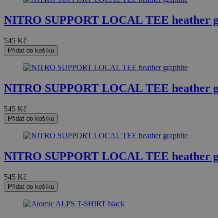
_ga_HV882WL0HM
test_cookie
NITRO SUPPORT LOCAL TEE heather gr
545
Kč
sid
Přidat do košíku
_gcl_au
NITRO SUPPORT LOCAL TEE heather gr
_fbp
545
Kč
Přidat do košíku
YSC
NITRO SUPPORT LOCAL TEE heather gr
545
Kč
Přidat do košíku