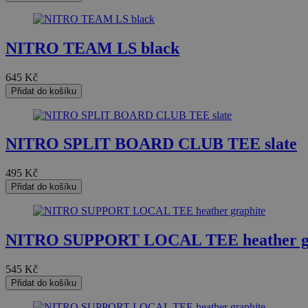
__cf_bm
PHPSESSID
NITRO TEAM LS black
645
Kč
Přidat do košíku
CookieScriptConse
udid
NITRO SPLIT BOARD CLUB TEE slate
495
Kč
Přidat do košíku
Název
Název
Název
VISITOR_PRIVACY_
NITRO SUPPORT LOCAL TEE heather gr
_ga
VISITOR_INFO1_LIV
__Secure-ROLLOU
545
Kč
IDE
Přidat do košíku