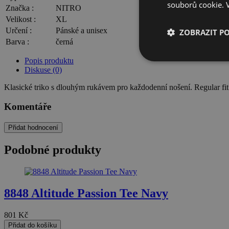
souborů cookie.
Značka :
NITRO
Velikost :
XL
Určení :
Pánské a unisex
ZOBRAZIT P
Barva :
černá
Popis produktu
Nezbytně nutn
Diskuse (0)
soubory
Klasické triko s dlouhým rukávem pro každodenní nošení. Regular fi
Komentáře
Přidat hodnocení
Nezbytně nutn
Podobné produkty
Nezbytně nutné soubo
stránky nelze bez ne
Název
8848 Altitude Passion Tee Navy
nette-samesite
801
Kč
Přidat do košíku