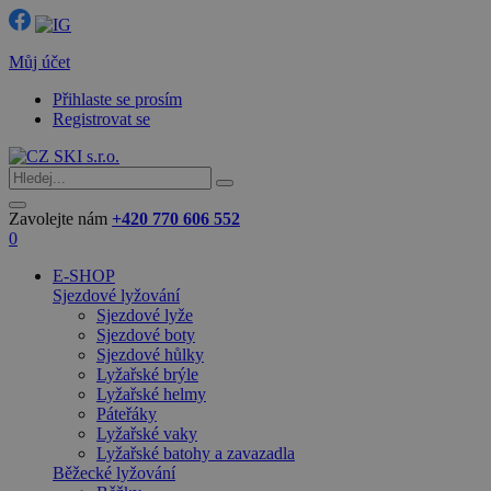
Můj účet
Přihlaste se prosím
Registrovat se
Zavolejte nám
+420 770 606 552
0
E-SHOP
Sjezdové lyžování
Sjezdové lyže
Sjezdové boty
Sjezdové hůlky
Lyžařské brýle
Lyžařské helmy
Páteřáky
Lyžařské vaky
Lyžařské batohy a zavazadla
Běžecké lyžování