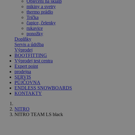
Oblečení na skialp
mikiny a svetry
thermo prádlo
Trička
čapice, čelenky
rukavice
ponožky
Doplňky
Servis a údržba
Výprodej
BOOTFITTING
Výprodej test centra
Expert point
prodejna
SERVIS
PŮJČOVNA
ENDLESS SNOWBOARDS
KONTAKTY
NITRO
NITRO TEAM LS black