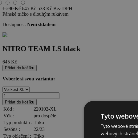
1 290
Kč
645
Kč
533
Kč
Bez DPH
Pánské tričko s dlouhým rukávem
Dostupnost:
Není skladem
NITRO TEAM LS black
645
Kč
Přidat do košíku
Vyberte si svou variantu:
Přidat do košíku
Kód :
220102-XL
Tyto webové
Věk :
pro dospělé
Typ produktu :
Triko
Tyto webové strán
Sezóna :
22/23
webových stránek
Typ oblečení :
Triko