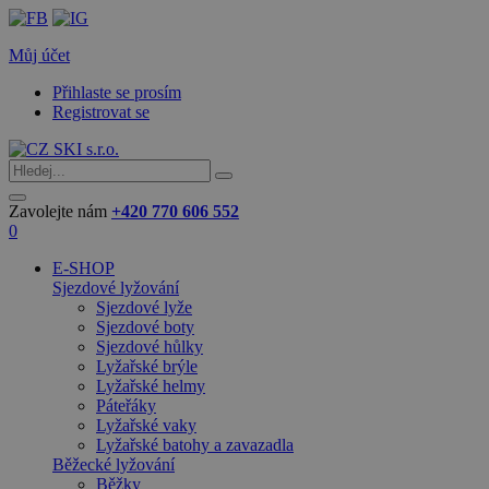
Můj účet
Přihlaste se prosím
Registrovat se
Zavolejte nám
+420 770 606 552
0
E-SHOP
Sjezdové lyžování
Sjezdové lyže
Sjezdové boty
Sjezdové hůlky
Lyžařské brýle
Lyžařské helmy
Páteřáky
Lyžařské vaky
Lyžařské batohy a zavazadla
Běžecké lyžování
Běžky