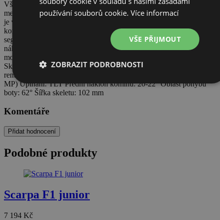
soubory cookie v souladu s našimi zásadami
Vše je vyladěné pro snadnou obsluhu malých skialpinistů. Přepínací
používání souborů cookie.
Více informací
mechanismus Chůze/Sjezd je velmi jednoduchý a intuitivní. Systém
je vylepšen technologií Friction Free, ve skutečnosti mezi skeletem a
komínem není žádná spojovací tyč, což umožňuje pohyb „bez tření“
VŠE PŘIJMOUT
segmentů ski/walk mechanizmu během chůze. Možnost nastavení
nákleku 20°/22° Vnitřní botička Pro Flex Evo je dostatečně teplá s
možností ji tepelně upravit na nohu lyžaře
ZOBRAZIT PODROBNOSTI
Skelet/Manžeta: Selected Polymers Vnitřní botička: Pro Flex Evo
rent Jazyk: Pebax Podrážka: Ufo Evo Hmotnost: 1200 g /bota (25.0
MP) Upínání: TLT Přední náklon komínu: 20-22° Oblast pohybu
Nezbytně
Výkonové
Soubory
Funkční
nutné
soubory
cílení
soubory
boty: 62° Šířka skeletu: 102 mm
soubory
Komentáře
Přidat hodnocení
Nezařazené soubory
Podobné produkty
Scarpa F1 junior
Nezbytně nutné soubory
Výkonové soubory
7 194
Kč