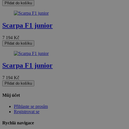
Soubory cílení
Funkční soubory
Přidat do košíku
Nezařazené soubory
Nezbytně nutné soubory cookie umožňují základní funkce
Scarpa F1 junior
webových stránek, jako je přihlášení uživatele a správa
účtu. Webové stránky nelze bez nezbytně nutných
souborů cookie správně používat.
7 194
Kč
Provider
/
Přidat do košíku
Název
Vyprší
Popis
Doména
nette-samesite
www.czski.cz
Zavřením
Tento soubor
prohlížeče
cookie
používá web
Scarpa F1 junior
k detekci zda
požadavek
přichází ze
7 194
Kč
stejné
(sub)domény
Přidat do košíku
a je iniciován
kliknutím na
Můj účet
odkaz.
__cf_bm
29 minut
Tento soubor
Cloudflare
Přihlaste se prosím
57 sekund
cookie se
Inc.
Registrovat se
používá k
.heureka.cz
rozlišení mezi
lidmi a
Rychlá navigace
roboty. To je
Google Privacy
pro web