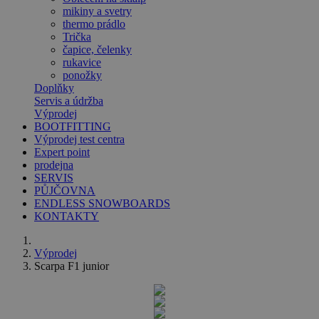
mikiny a svetry
thermo prádlo
Trička
čapice, čelenky
rukavice
ponožky
Doplňky
Servis a údržba
Výprodej
BOOTFITTING
Výprodej test centra
Expert point
prodejna
SERVIS
PŮJČOVNA
ENDLESS SNOWBOARDS
KONTAKTY
Výprodej
Scarpa F1 junior