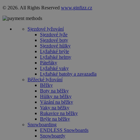
stránkami.
© 2026. All Rights Reserved
www.ginfizz.cz
CookieScriptConsent
4 týdny 2
Tento soubor
CookieScript
dny
cookie
www.czski.cz
používá
služba
Sjezdové lyžování
Cookie-
Script.com k
Sjezdové lyže
zapamatován
Sjezdové boty
předvoleb
Sjezdové hůlky
souhlasu se
Lyžařské brýle
soubory
cookie
Lyžařské helmy
návštěvníků.
Páteřáky
Je nutné, aby
Lyžařské vaky
banner
cookie
Lyžařské batohy a zavazadla
Cookie-
Běžecké lyžování
Script.com
Běžky
fungoval
Boty na běžky
správně.
Hůlky na běžky
udid
.czski.cz
4 týdny 2
Tento cookie
Vázání na běžky
dny
se používá k
Vaky na běžky
jedinečné
Rukavice na běžky
identifikaci
zařízení, kter
Brýle na běžky
mají přístup 
Snowboarding
webové
ENDLESS Snowboards
stránce, aby
sledovala
Snowboardy
používání a