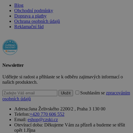
Policy
přínosné, ab
Blog
bylo možné
Obchodní podmínky
podávat
platné zprávy
Doprava a platby
o používání
Ochrana osobních údajů
jejich
Reklamační řád
webových
stránek.
PHPSESSID
2 týdny
Toto je
PHP.net
univerzální
www.czski.cz
identifikátor
používaný k
udržování
proměnných
Newsletter
relací
uživatelů.
Obvykle se
Udělejte si radost a přihlaste se k odběru zajimavých informací o
jedná o
našich produktech.
náhodně
vygenerovan
číslo, jeho
Souhlasím se
zpracováním
Uložit
použití může
osobních údajů
být specifické
pro daný
web, ale
Adresa:
Jana Želivského 2200/2 , Praha 3 130 00
dobrým
Telefon:
+420 770 606 552
příkladem je
Email:
eshop@czski.cz
udržování
přihlášeného
Otevírací doba:
Děkujeme Vám za přízeň a budeme se těšit
stavu
opět 1.října
uživatele mez