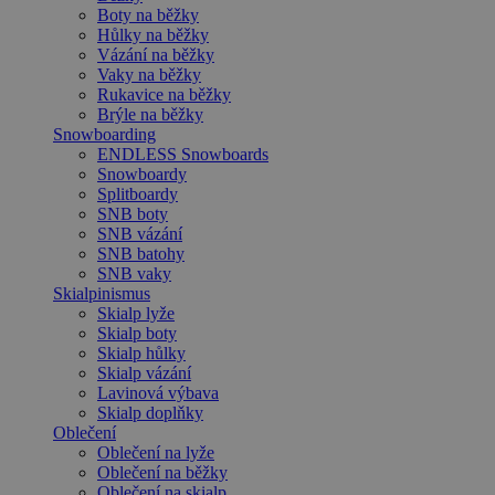
Boty na běžky
Hůlky na běžky
Vázání na běžky
Vaky na běžky
Rukavice na běžky
Brýle na běžky
Snowboarding
ENDLESS Snowboards
Snowboardy
Splitboardy
SNB boty
SNB vázání
SNB batohy
SNB vaky
Skialpinismus
Skialp lyže
Skialp boty
Skialp hůlky
Skialp vázání
Lavinová výbava
Skialp doplňky
Oblečení
Oblečení na lyže
Oblečení na běžky
Oblečení na skialp