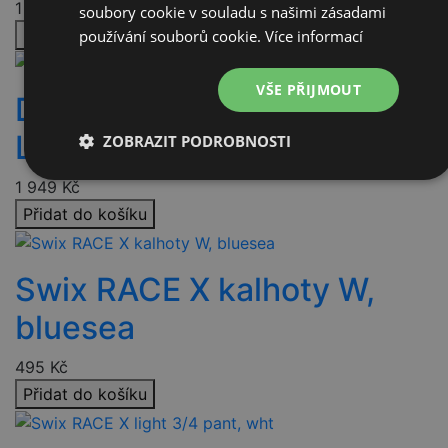
1 949
Kč
soubory cookie v souladu s našimi zásadami
Přidat do košíku
používání souborů cookie.
Více informací
VŠE PŘIJMOUT
Devold HIKING W 3/4
LONG JOHNS blk
ZOBRAZIT PODROBNOSTI
Nezbytně
Výkonové
Soubory
1 949
Kč
nutné
soubory
cílení
Přidat do košíku
soubory
Swix RACE X kalhoty W,
Funkční soubory
Nezařazené
soubory
bluesea
495
Kč
Přidat do košíku