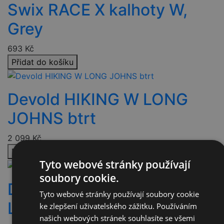
Swix RACE X kalhoty W,
Grey
693
Kč
Přidat do košíku
Devold HIKING W LONG
JOHNS btrt
2 099
Kč
Přidat do košíku
Tyto webové stránky používají
soubory cookie.
Devold HIKING W 3/4
Tyto webové stránky používají soubory cookie
LONG JOHNS blk
ke zlepšení uživatelského zážitku. Používáním
našich webových stránek souhlasíte se všemi