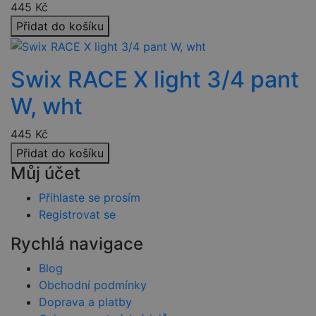
roboty. To je
445
Kč
pro web
Google Privacy
Přidat do košíku
přínosné, aby
Policy
bylo možné
podávat
platné zprávy
o používání
Swix RACE X light 3/4 pant
jejich
webových
stránek.
W, wht
PHPSESSID
2 týdny
Toto je
PHP.net
univerzální
www.czski.cz
445
Kč
identifikátor
používaný k
Přidat do košíku
udržování
proměnných
Můj účet
relací
uživatelů.
Obvykle se
Přihlaste se prosím
jedná o
Registrovat se
náhodně
vygenerovan
číslo, jeho
Rychlá navigace
použití může
být specifické
pro daný
Blog
web, ale
dobrým
Obchodní podmínky
příkladem je
Doprava a platby
udržování
přihlášeného