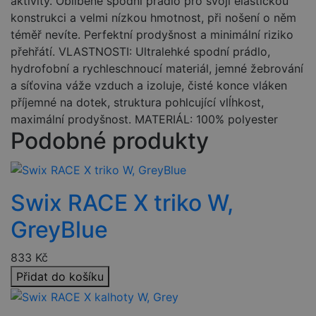
aktivity. Oblíbené spodní prádlo pro svoji elastickou
konstrukci a velmi nízkou hmotnost, při nošení o něm
téměř nevíte. Perfektní prodyšnost a minimální riziko
přehřátí. VLASTNOSTI: Ultralehké spodní prádlo,
hydrofobní a rychleschnoucí materiál, jemné žebrování
a síťovina váže vzduch a izoluje, čisté konce vláken
příjemné na dotek, struktura pohlcující vlĺhkost,
maximální prodyšnost. MATERIÁL: 100% polyester
Podobné produkty
Swix RACE X triko W,
GreyBlue
833
Kč
Přidat do košíku