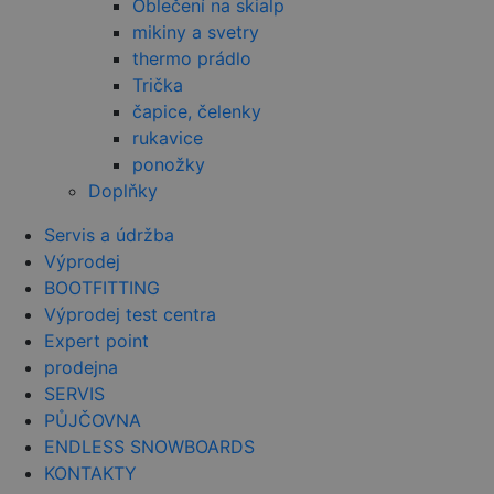
zjistila, zda
Oblečení na skialp
prohlížeč
mikiny a svetry
návštěvníka
webu
thermo prádlo
podporuje
soubory coo
Trička
čapice, čelenky
sid
.seznam.cz
4 týdny 2
Toto je velm
dny
běžný náze
rukavice
souboru coo
ale pokud j
ponožky
nalezen jak
soubor coo
Doplňky
relace, bud
pravděpod
Servis a údržba
použit jako
správu stav
Výprodej
relace.
BOOTFITTING
_gcl_au
2 měsíce 4
Tento soub
Google LLC
Výprodej test centra
týdny
cookie
.czski.cz
nastavuje
Expert point
společnost
Doubleclick
prodejna
provádí
informace o
SERVIS
tom, jak
PŮJČOVNA
koncový
uživatel po
ENDLESS SNOWBOARDS
webové str
a jakoukoli
KONTAKTY
reklamu, kt