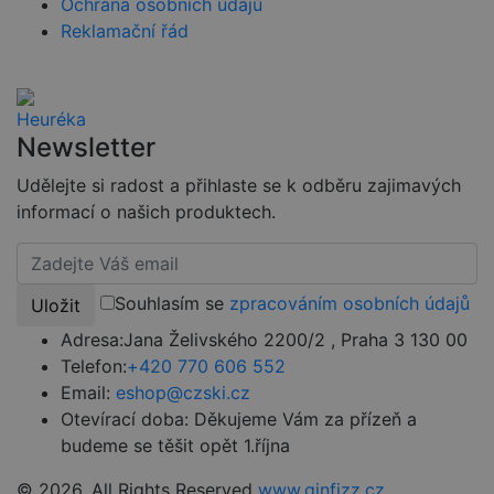
Ochrana osobních údajů
stavu
uživatele mez
Reklamační řád
stránkami.
CookieScriptConsent
4 týdny 2
Tento soubor
CookieScript
dny
cookie
www.czski.cz
používá
služba
Cookie-
Newsletter
Script.com k
zapamatován
předvoleb
Udělejte si radost a přihlaste se k odběru zajimavých
souhlasu se
informací o našich produktech.
soubory
cookie
návštěvníků.
Je nutné, aby
banner
cookie
Souhlasím se
zpracováním osobních údajů
Uložit
Cookie-
Script.com
fungoval
Adresa:
Jana Želivského 2200/2 , Praha 3 130 00
správně.
Telefon:
+420 770 606 552
udid
.czski.cz
4 týdny 2
Tento cookie
Email:
eshop@czski.cz
dny
se používá k
jedinečné
Otevírací doba:
Děkujeme Vám za přízeň a
identifikaci
budeme se těšit opět 1.října
zařízení, která
mají přístup k
webové
© 2026. All Rights Reserved
www.ginfizz.cz
stránce, aby