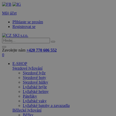
Můj účet
Přihlaste se prosím
Registrovat se
Zavolejte nám
+420 770 606 552
0
E-SHOP
Sjezdové lyžování
Sjezdové lyže
Sjezdové boty
Sjezdové hůlky
Lyžařské brýle
Lyžařské helmy
Páteřáky
Lyžařské vaky
Lyžařské batohy a zavazadla
Běžecké lyžování
Běžky