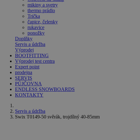
mikiny a svetry
thermo prádlo
Trička
čapice, čelenky
rukavice
ponožky
Doplňky
Servis a údržba
Výprodej
BOOTFITTING
Výprodej test centra
Expert point
prodejna
SERVIS
PŮJČOVNA
ENDLESS SNOWBOARDS
KONTAKTY
Servis a údržba
Swix T0149-50 svěrák, trojdílný 40-85mm