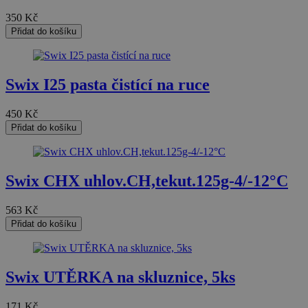
__cf_bm
350
Kč
Přidat do košíku
PHPSESSID
Swix I25 pasta čistící na ruce
CookieScriptConse
450
Kč
Přidat do košíku
udid
Swix CHX uhlov.CH,tekut.125g-4/-12°C
Název
563
Kč
Název
Název
VISITOR_PRIVACY_
Přidat do košíku
_ga
VISITOR_INFO1_LIV
__Secure-ROLLOU
Swix UTĚRKA na skluznice, 5ks
IDE
171
Kč