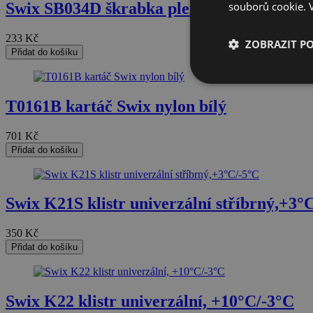
Swix SB034D škrabka plexi,na snowboard
souborů cookie.
233
Kč
ZOBRAZIT P
Přidat do košíku
Nezbytně nutn
soubory
T0161B kartáč Swix nylon bílý
701
Kč
Přidat do košíku
Nezbytně nutn
Swix K21S klistr univerzální stříbrný,+3°
Nezbytně nutné soubo
stránky nelze bez ne
350
Kč
Přidat do košíku
Název
nette-samesite
Swix K22 klistr univerzální, +10°C/-3°C