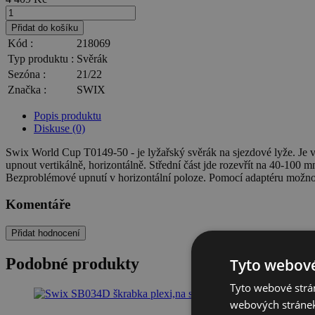
Přidat do košíku
Kód :
218069
Typ produktu :
Svěrák
Sezóna :
21/22
Značka :
SWIX
Popis produktu
Diskuse (0)
Swix World Cup T0149-50 - je lyžařský svěrák na sjezdové lyže. Je 
upnout vertikálně, horizontálně. Střední část jde rozevřít na 40-10
Bezproblémové upnutí v horizontální poloze. Pomocí adaptéru možno
Komentáře
Přidat hodnocení
Podobné produkty
Tyto webové
Tyto webové strán
webových stránek