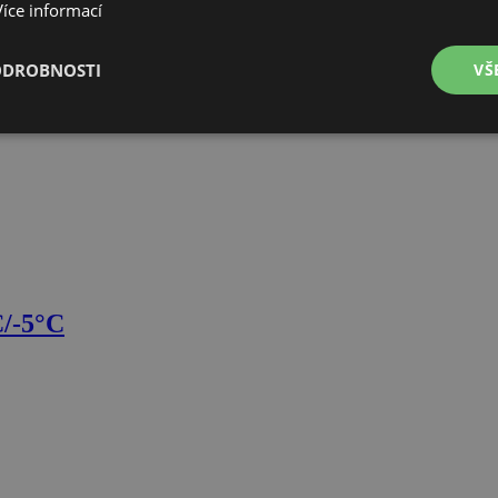
Více informací
ODROBNOSTI
VŠ
é
Výkonové
Soubory cílení
Funkční soubory
soubory
é soubory
Výkonové soubory
Soubory cílení
Funkční soubory
Neza
C/-5°C
ry cookie umožňují základní funkce webových stránek, jako je přihlášení uživatele a
zbytně nutných souborů cookie správně používat.
Provider
/
Vyprší
Popis
Doména
www.czski.cz
Zavřením
Tento soubor cookie používá web k detekci zda poža
prohlížeče
stejné (sub)domény a je iniciován kliknutím na odka