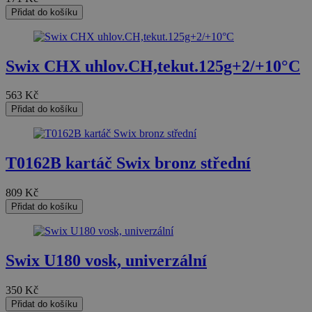
_ga_HV882WL0HM
Přidat do košíku
test_cookie
Swix CHX uhlov.CH,tekut.125g+2/+10°C
sid
563
Kč
_gcl_au
Přidat do košíku
_fbp
T0162B kartáč Swix bronz střední
809
Kč
YSC
Přidat do košíku
Swix U180 vosk, univerzální
350
Kč
Přidat do košíku