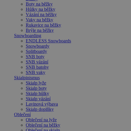
Boty na běžky
Hůlky na běžky
Vázání na běžky
Vaky na běžky
Rukavice na běžky
Brýle na běžky
Snowboarding
ENDLESS Snowboards
Snowboardy
Splitboardy
SNB boty
SNB vázání
SNB batohy
SNB vaky
Skialpinismus
Skialp lyže
Skialp boty
Skialp hůlky
Skialp vázání
Lavinová výbava
Skialp doplňky
Oblečení
Oblečení na lyže
Oblečení na běžky
Oblečení na skialp